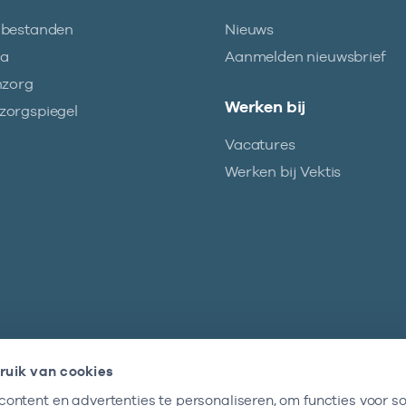
abestanden
Nieuws
ma
Aanmelden nieuwsbrief
nzorg
Werken bij
orgspiegel
Vacatures
Werken bij Vektis
ruik van cookies
ontent en advertenties te personaliseren, om functies voor so