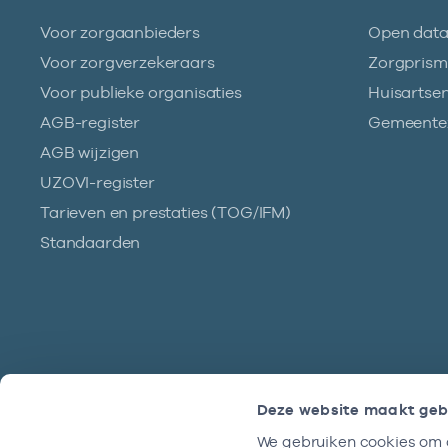
Voor zorgaanbieders
Open dat
Voor zorgverzekeraars
Zorgpris
Voor publieke organisaties
Huisartse
AGB-register
Gemeentez
AGB wijzigen
UZOVI-register
Tarieven en prestaties (TOG/IFM)
Standaarden
Deze website maakt geb
We gebruiken cookies om c