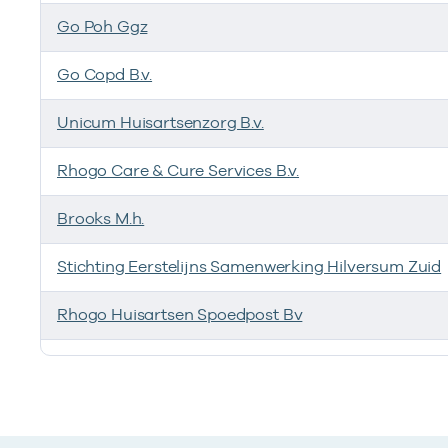
Go Poh Ggz
Go Copd B.v.
Unicum Huisartsenzorg B.v.
Rhogo Care & Cure Services B.v.
Brooks M.h.
Stichting Eerstelijns Samenwerking Hilversum Zuid
Rhogo Huisartsen Spoedpost Bv
Ik heb een arbeidsrelatie met