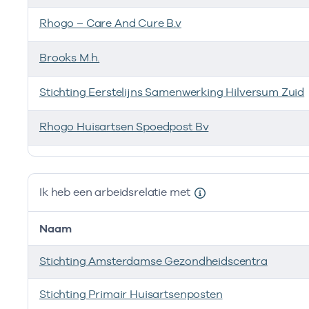
Rhogo – Care And Cure B.v
Brooks M.h.
Stichting Eerstelijns Samenwerking Hilversum Zuid
Rhogo Huisartsen Spoedpost Bv
Ik ben werkzaam bij de volgende vestigingen
Ik heb een arbeidsrelatie met
Naam
Stichting Amsterdamse Gezondheidscentra
Stichting Primair Huisartsenposten