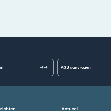
is
AGB aanvragen
nzichten
Actueel