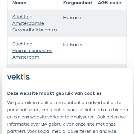
Naam
Zorgaanbod
AGB-code
Stichting
-
01
Huisarts
Amsterdamse
Gezondheidscentra
Stichting
-
01
Huisarts
Huisartsenposten
Amsterdam
Huisartsen
-
01
Huisarts
Cooperatie
Noorderzorg U.a.
Deze website maakt gebruik van cookies
Huisartsenpraktijk
-
0
Huisarts
We gebruiken cookies om content en advertenties te
Kadoelerbreek
personaliseren, om functies voor social media te bieden
Ik ben werkzaam bij de volgende vestigingen
en om ons websiteverkeer te analyseren. Ook delen we
informatie over uw gebruik van onze site met onze
Ik heb een arbeidsrelatie met
partners voor social media, adverteren en analyse.