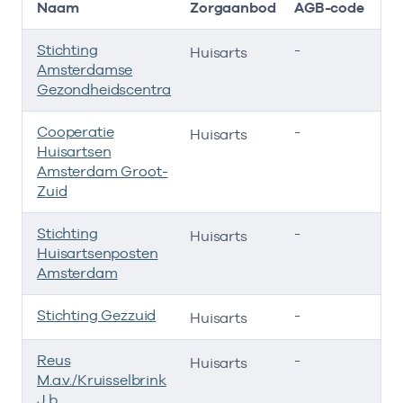
Naam
Zorgaanbod
AGB-code
Stichting
-
0
Huisarts
Amsterdamse
Gezondheidscentra
Cooperatie
-
0
Huisarts
Huisartsen
Amsterdam Groot-
Zuid
Stichting
-
0
Huisarts
Huisartsenposten
Amsterdam
Stichting Gezzuid
-
0
Huisarts
Reus
-
0
Huisarts
M.a.v./Kruisselbrink
J.b.