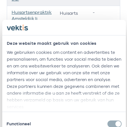
Huisartsenpraktijk
-
03
Huisarts
Amsteldijk Ii
Amsteldijk
-
Huisarts
Huisartsen
Deze website maakt gebruik van cookies
Amsteldijk
-
Huisarts
We gebruiken cookies om content en advertenties te
Huisartsen
personaliseren, om functies voor social media te bieden
en om ons websiteverkeer te analyseren. Ook delen we
Ik ben werkzaam bij de volgende vestigingen
informatie over uw gebruik van onze site met onze
partners voor social media, adverteren en analyse.
Ik heb een arbeidsrelatie met
Deze partners kunnen deze gegevens combineren met
andere informatie die u aan ze heeft verstrekt of die ze
Naam
Rol
AGB-code
hebben verzameld op basis van uw gebruik van hun
services.
Stichting
Vrijgevestigd
53530042
0
Amsterdamse
(MTO
Toestemmingsselectie
Gezondheidscentra
getekend)
Functioneel