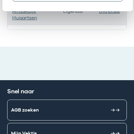
Amsteldijk
Eigenaar
01010382
Huisartsen
Ik heb een arbeidsrelatie met
Snel naar
AGB zoeken
Mijn Vektis