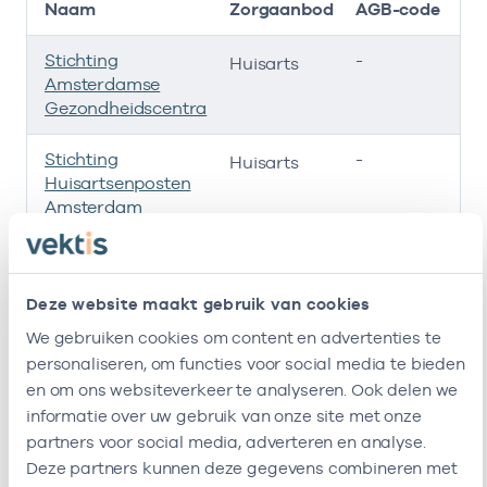
Naam
Zorgaanbod
AGB-code
Stichting
-
01
Huisarts
Amsterdamse
Gezondheidscentra
Stichting
-
01
Huisarts
Huisartsenposten
Amsterdam
Roha B.v.
-
01
Huisarts
Deze website maakt gebruik van cookies
Vijzelgracht
-
12
Huisarts
Huisartsen
We gebruiken cookies om content en advertenties te
personaliseren, om functies voor social media te bieden
Ik ben werkzaam bij de volgende vestigingen
en om ons websiteverkeer te analyseren. Ook delen we
informatie over uw gebruik van onze site met onze
Ik heb een arbeidsrelatie met
partners voor social media, adverteren en analyse.
Deze partners kunnen deze gegevens combineren met
Naam
Rol
AGB-code