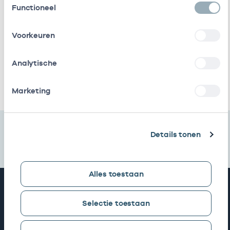
Functioneel
Roha B.v.
Vrijgevestigd
53530328
01
(MTO
Voorkeuren
getekend)
Pos
Eigenaar
01057055
0
Analytische
Ik heb een arbeidsrelatie met
Marketing
Details tonen
Alles toestaan
Snel naar
Selectie toestaan
AGB zoeken