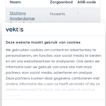
Naam
Zorgaanbod
AGB-code
Stichting
-
01
Huisarts
Amsterdamse
Gezondheidscentra
Roha B.v.
-
01
Huisarts
Deze website maakt gebruik van cookies
Pos
-
01
Huisarts
We gebruiken cookies om content en advertenties te
Ik ben werkzaam bij de volgende vestigingen
personaliseren, om functies voor social media te bieden
en om ons websiteverkeer te analyseren. Ook delen we
informatie over uw gebruik van onze site met onze
Ik heb een arbeidsrelatie met
partners voor social media, adverteren en analyse.
Deze partners kunnen deze gegevens combineren met
Naam
Rol
AGB-code
andere informatie die u aan ze heeft verstrekt of die ze
hebben verzameld op basis van uw gebruik van hun
Stichting
Vrijgevestigd
53530042
0
services.
Amsterdamse
(MTO
Gezondheidscentra
getekend)
Toestemmingsselectie