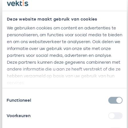
Huisarts
Regiozorgnu
-
0
Huisarts
Deze website maakt gebruik van cookies
Ik ben werkzaam bij de volgende vestigingen
We gebruiken cookies om content en advertenties te
personaliseren, om functies voor social media te bieden
Ik heb een arbeidsrelatie met
en om ons websiteverkeer te analyseren. Ook delen we
informatie over uw gebruik van onze site met onze
Naam
Rol
AGB-code
partners voor social media, adverteren en analyse.
Deze partners kunnen deze gegevens combineren met
Stichting
Vrijgevestigd
53530042
0
andere informatie die u aan ze heeft verstrekt of die ze
Amsterdamse
(MTO
hebben verzameld op basis van uw gebruik van hun
Gezondheidscentra
getekend)
services.
Stichting Primair
Vrijgevestigd
21210073
01
Toestemmingsselectie
Huisartsenposten
(MTO
Functioneel
getekend)
Voorkeuren
Ketenzorg Nu B.v.
Vrijgevestigd
53530211
0
(MTO