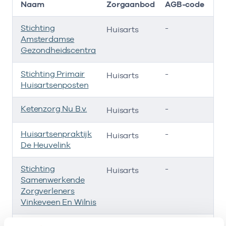
Naam
Zorgaanbod
AGB-code
Stichting
-
01
Huisarts
Amsterdamse
Gezondheidscentra
Stichting Primair
-
01
Huisarts
Huisartsenposten
Ketenzorg Nu B.v.
-
0
Huisarts
Huisartsenpraktijk
-
01
Huisarts
De Heuvelink
Stichting
-
01
Huisarts
Samenwerkende
Zorgverleners
Vinkeveen En Wilnis
Spoedzorg Nu
-
01