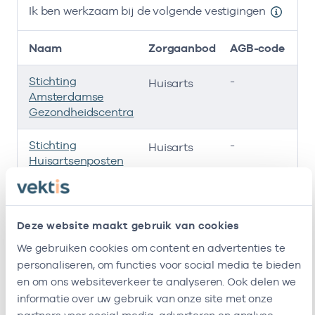
Ik ben werkzaam bij de volgende vestigingen
Naam
Zorgaanbod
AGB-code
Stichting
-
01
Huisarts
Amsterdamse
Gezondheidscentra
Stichting
-
01
Huisarts
Huisartsenposten
Amsterdam
Roha B.v.
-
01
Huisarts
Deze website maakt gebruik van cookies
Huisartsenpraktijk
-
09
Huisarts
We gebruiken cookies om content en advertenties te
Hogeweg
personaliseren, om functies voor social media te bieden
en om ons websiteverkeer te analyseren. Ook delen we
Ik ben werkzaam bij de volgende vestigingen
informatie over uw gebruik van onze site met onze