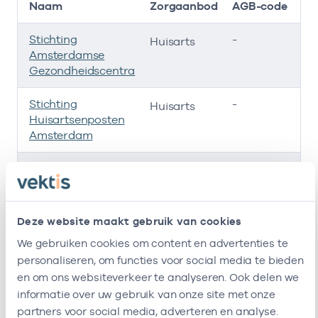
Naam
Zorgaanbod
AGB-code
Stichting
-
01
Huisarts
Amsterdamse
Gezondheidscentra
Stichting
-
01
Huisarts
Huisartsenposten
Amsterdam
Huisartsen
-
01
Huisarts
Cooperatie
Noorderzorg U.a.
Deze website maakt gebruik van cookies
Huisartsenpraktijk
-
01
Huisarts
We gebruiken cookies om content en advertenties te
Kadoelerbreek
personaliseren, om functies voor social media te bieden
Ik ben werkzaam bij de volgende vestigingen
en om ons websiteverkeer te analyseren. Ook delen we
informatie over uw gebruik van onze site met onze
Ik heb een arbeidsrelatie met
partners voor social media, adverteren en analyse.