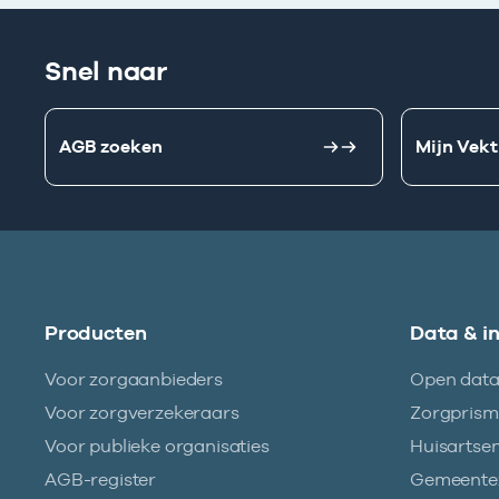
Snel naar
AGB zoeken
Mijn Vekt
Producten
Data & i
Voor zorgaanbieders
Open dat
Voor zorgverzekeraars
Zorgpris
Voor publieke organisaties
Huisartse
AGB-register
Gemeentez