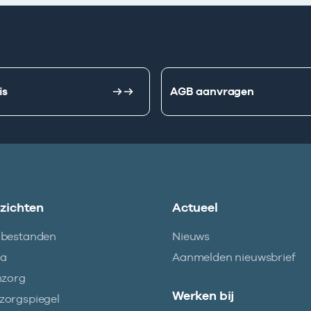
is
AGB aanvragen
nzichten
Actueel
abestanden
Nieuws
ma
Aanmelden nieuwsbrief
nzorg
Werken bij
orgspiegel