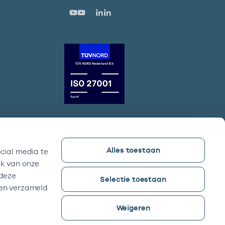
Alles toestaan
cial media te
Vektis bezoekadres
ik van onze
Sparrenheuvel 18, Gebouw B,
 deze
Selectie toestaan
3708 JE Zeist
ben verzameld
Weigeren