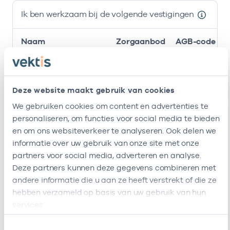
Ik ben werkzaam bij de volgende vestigingen
Naam
Zorgaanbod
AGB-code
Stichting
-
Huisarts
Amsterdamse
Gezondheidscentra
Deze website maakt gebruik van cookies
We gebruiken cookies om content en advertenties te
Gezondheidscentrum
37056932
Huisarts
personaliseren, om functies voor social media te bieden
Haveneiland
en om ons websiteverkeer te analyseren. Ook delen we
Ik ben werkzaam bij de volgende vestigingen
informatie over uw gebruik van onze site met onze
partners voor social media, adverteren en analyse.
Ik heb een arbeidsrelatie met
Deze partners kunnen deze gegevens combineren met
andere informatie die u aan ze heeft verstrekt of die ze
hebben verzameld op basis van uw gebruik van hun
Naam
Rol
AGB-code
services.
Stichting
In
53530042
01-0
Toestemmingsselectie
Amsterdamse
loondienst