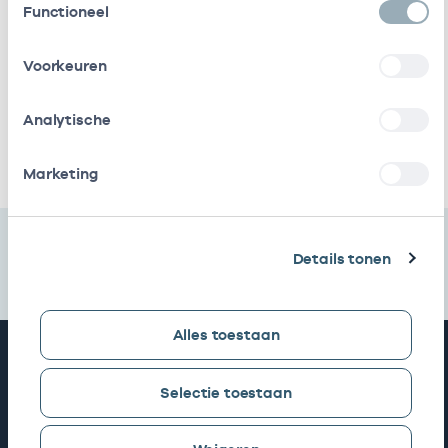
Functioneel
Gezondheidscentra
bij
Voorkeuren
Stichting
In
17000129
01-0
Amsterdamse Gzc
loondienst
bij
Analytische
Ik heb een arbeidsrelatie met
Marketing
Details tonen
Alles toestaan
Snel naar
Selectie toestaan
AGB zoeken