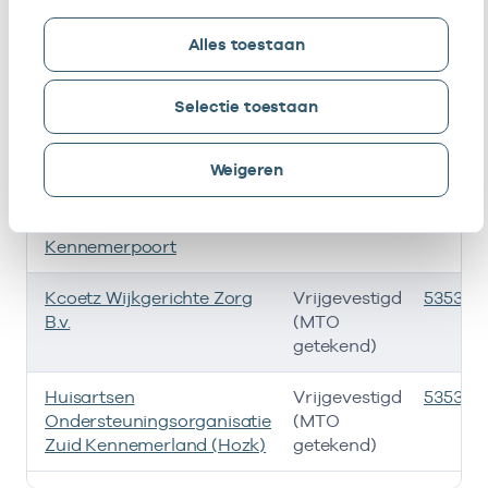
Kcoetz Netwerk Ggz B.v.
Vrijgevestigd
535331
Alles toestaan
(MTO
getekend)
Selectie toestaan
Kcoetz Cvrm B.v. I.o.
Vrijgevestigd
535331
(MTO
Weigeren
getekend)
Huisartsenpraktijk De
Eigenaar
010589
Kennemerpoort
Kcoetz Wijkgerichte Zorg
Vrijgevestigd
535331
B.v.
(MTO
getekend)
Huisartsen
Vrijgevestigd
535332
Ondersteuningsorganisatie
(MTO
Zuid Kennemerland (Hozk)
getekend)
Ik heb een arbeidsrelatie met