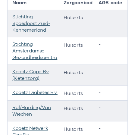
Naam
Zorgaanbod
AGB-code
Stichting
-
01
Huisarts
Spoedpost Zuid-
Kennemerland
Stichting
-
01
Huisarts
Amsterdamse
Gezondheidscentra
Kcoetz Copd Bv
-
01
Huisarts
(Ketenzorg)
Kcoetz Diabetes B.v.
-
01
Huisarts
Rol/Harding/Van
-
01
Huisarts
Wiechen
Kcoetz Netwerk
-
01
Huisarts
Ggz B.v.