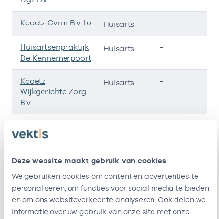
Kcoetz Cvrm B.v. I.o.
-
01
Huisarts
Huisartsenpraktijk
-
02
Huisarts
De Kennemerpoort
Kcoetz
-
01
Huisarts
Wijkgerichte Zorg
B.v.
Huisartsen
-
01
Huisarts
Cooperatie Zuid
Kennemerland
(Hczk)
Deze website maakt gebruik van cookies
Ik ben werkzaam bij de volgende vestigingen
We gebruiken cookies om content en advertenties te
personaliseren, om functies voor social media te bieden
Ik heb een arbeidsrelatie met
en om ons websiteverkeer te analyseren. Ook delen we
informatie over uw gebruik van onze site met onze