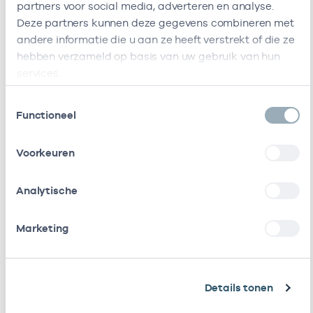
partners voor social media, adverteren en analyse.
Naam
Rol
AGB-co
Deze partners kunnen deze gegevens combineren met
andere informatie die u aan ze heeft verstrekt of die ze
Stichting Spoedpost Zuid-
Vrijgevestigd
2121007
Kennemerland
(MTO
hebben verzameld op basis van uw gebruik van hun
getekend)
services.
Toestemmingsselectie
Stichting Amsterdamse
Vrijgevestigd
535300
Functioneel
Gezondheidscentra
(MTO
getekend)
Voorkeuren
Kcoetz Copd Bv
Vrijgevestigd
535304
(Ketenzorg)
(MTO
Analytische
getekend)
Marketing
Kcoetz Diabetes B.v
Vrijgevestigd
535302
(MTO
getekend)
Details tonen
Rol/Harding/Van Wiechen
Eigenaar
010530