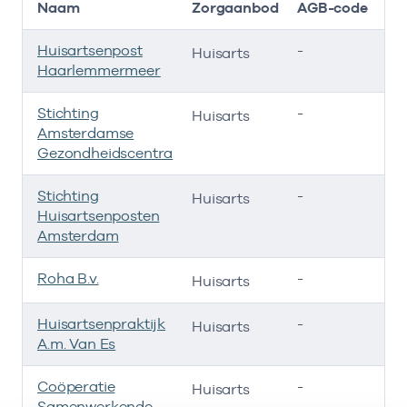
Naam
Zorgaanbod
AGB-code
Huisartsenpost
-
01
Huisarts
Haarlemmermeer
Stichting
-
01
Huisarts
Amsterdamse
Gezondheidscentra
Stichting
-
01
Huisarts
Huisartsenposten
Amsterdam
Roha B.v.
-
01
Huisarts
Huisartsenpraktijk
-
01
Huisarts
A.m. Van Es
Coöperatie
-
01
Huisarts
Samenwerkende