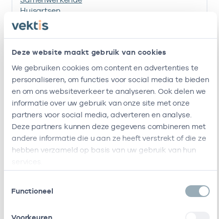
Huisartsen
Badhoevedorp U.a.
Huisartsenpraktijk
-
01
Huisarts
Deze website maakt gebruik van cookies
A.m. Van Es B.v.
We gebruiken cookies om content en advertenties te
Ik ben werkzaam bij de volgende vestigingen
personaliseren, om functies voor social media te bieden
en om ons websiteverkeer te analyseren. Ook delen we
Ik heb een arbeidsrelatie met
informatie over uw gebruik van onze site met onze
partners voor social media, adverteren en analyse.
Naam
Rol
AGB-code
Deze partners kunnen deze gegevens combineren met
andere informatie die u aan ze heeft verstrekt of die ze
Huisartsenpost
Vrijgevestigd
21210075
01
hebben verzameld op basis van uw gebruik van hun
Haarlemmermeer
(MTO
services.
getekend)
Toestemmingsselectie
Stichting
Vrijgevestigd
53530042
01
Functioneel
Amsterdamse
(MTO
Gezondheidscentra
getekend)
Voorkeuren