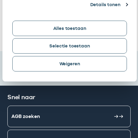
Details tonen
Gc De Monden
Vrijgevestigd
53533090
24-10
B.v.
(MTO
getekend)
Alles toestaan
Ik heb een arbeidsrelatie met
Selectie toestaan
Weigeren
Snel naar
AGB zoeken