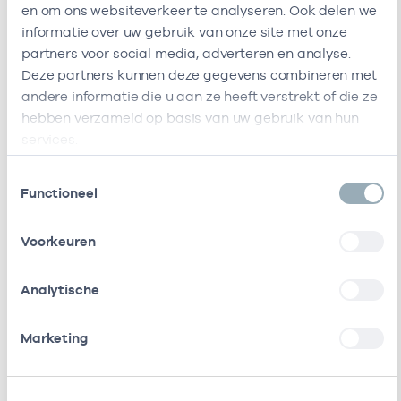
Ik ben werkzaam bij de volgende vestigingen
en om ons websiteverkeer te analyseren. Ook delen we
informatie over uw gebruik van onze site met onze
Ik heb een arbeidsrelatie met
partners voor social media, adverteren en analyse.
Deze partners kunnen deze gegevens combineren met
Naam
Rol
AGB-code
andere informatie die u aan ze heeft verstrekt of die ze
hebben verzameld op basis van uw gebruik van hun
Stichting
Vrijgevestigd
21210027
01-01
services.
Doktersdienst
(MTO
Groningen
getekend)
Toestemmingsselectie
Functioneel
Noorderbreedte
Eigenaar
01057952
01-01
Voorkeuren
Dokter Drenthe
Vrijgevestigd
53530556
01-01
B.v.
(MTO
Analytische
getekend)
Marketing
Ggz Drenthe
Vrijgevestigd
53530576
01-01
(Indigo)
(MTO
getekend)