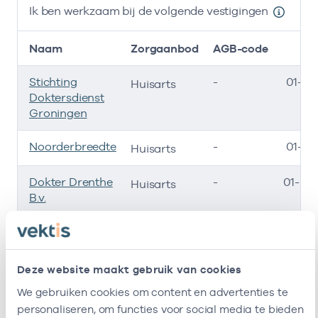
Ik ben werkzaam bij de volgende vestigingen
Naam
Zorgaanbod
AGB-code
S
Stichting
-
01-01
Huisarts
Doktersdienst
Groningen
Noorderbreedte
-
01-01
Huisarts
Dokter Drenthe
-
01-01-
Huisarts
B.v.
Ggz Drenthe
-
01-01-
Huisarts
(Indigo)
Deze website maakt gebruik van cookies
Gc De Monden
-
24-10-
Huisarts
We gebruiken cookies om content en advertenties te
B.v.
personaliseren, om functies voor social media te bieden