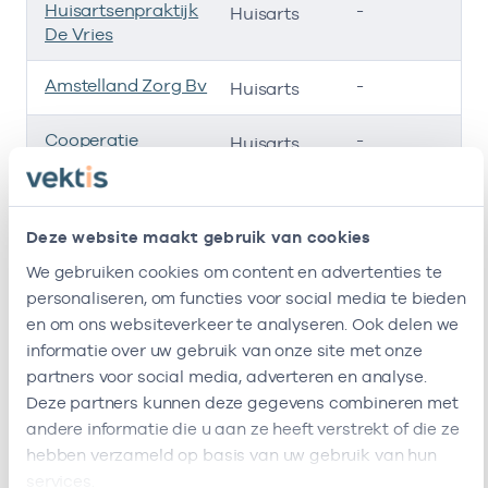
Huisartsenpraktijk
-
01
Huisarts
De Vries
Amstelland Zorg Bv
-
3
Huisarts
Cooperatie
-
01
Huisarts
Amstellandzorg
U.a.
Deze website maakt gebruik van cookies
Amstelland
-
2
Huisarts
Zorgpersoneel Bv
We gebruiken cookies om content en advertenties te
personaliseren, om functies voor social media te bieden
Ik ben werkzaam bij de volgende vestigingen
en om ons websiteverkeer te analyseren. Ook delen we
informatie over uw gebruik van onze site met onze
Ik heb een arbeidsrelatie met
partners voor social media, adverteren en analyse.
Deze partners kunnen deze gegevens combineren met
Naam
Rol
AGB-code
andere informatie die u aan ze heeft verstrekt of die ze
hebben verzameld op basis van uw gebruik van hun
Stichting
Vrijgevestigd
21210077
0
services.
Huisartsenpost
(MTO