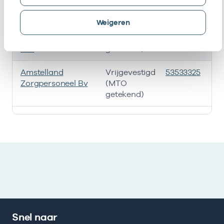
getekend)
Weigeren
Cooperatie
Vrijgevestigd
53533251
0
Amstellandzorg
(MTO
U.a.
getekend)
Amstelland
Vrijgevestigd
53533325
Zorgpersoneel Bv
(MTO
getekend)
Ik heb een arbeidsrelatie met
Snel naar