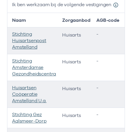
Ik ben werkzaam bij de volgende vestigingen
Naam
Zorgaanbod
AGB-code
Stichting
-
0
Huisarts
Huisartsenpost
Amstelland
Stichting
-
01
Huisarts
Amsterdamse
Gezondheidscentra
Huisartsen
-
0
Huisarts
Coöperatie
Amstelland U.a.
Stichting Gez
-
2
Huisarts
Aalsmeer-Dorp