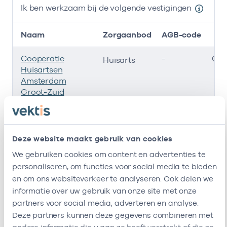
Ik ben werkzaam bij de volgende vestigingen
Naam
Zorgaanbod
AGB-code
Cooperatie
-
01-
Huisarts
Huisartsen
Amsterdam
Groot-Zuid
Stichting Gezzuid
-
01-
Huisarts
Deze website maakt gebruik van cookies
Huisartsenpraktijk
-
01-
Huisarts
Houben En
We gebruiken cookies om content en advertenties te
Zonneveld
personaliseren, om functies voor social media te bieden
en om ons websiteverkeer te analyseren. Ook delen we
Ik ben werkzaam bij de volgende vestigingen
informatie over uw gebruik van onze site met onze
partners voor social media, adverteren en analyse.
Ik heb een arbeidsrelatie met
Deze partners kunnen deze gegevens combineren met