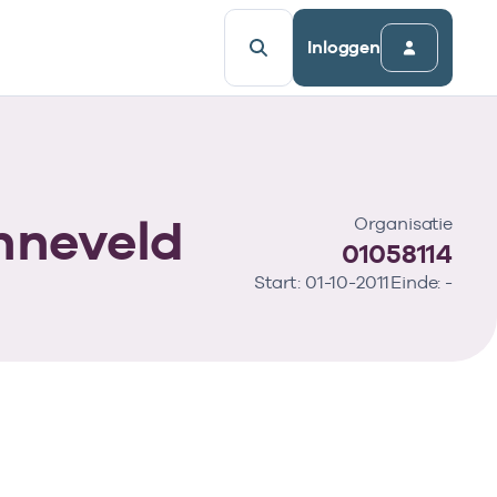
Inloggen
nneveld
Organisatie
01058114
Start: 01-10-2011
Einde: -