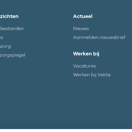
nzichten
Actueel
abestanden
Nieuws
ma
Aanmelden nieuwsbrief
nzorg
Werken bij
orgspiegel
Vacatures
Werken bij Vektis