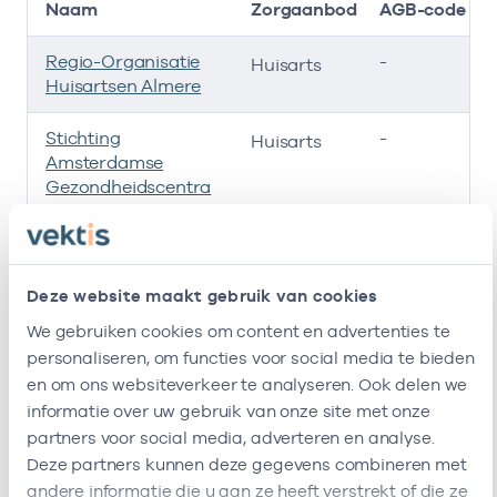
Naam
Zorgaanbod
AGB-code
Regio-Organisatie
-
Huisarts
Huisartsen Almere
Stichting
-
Huisarts
Amsterdamse
Gezondheidscentra
Hads Almere P/A
-
Huisarts
Zorggroep Almere
Deze website maakt gebruik van cookies
Gezondheidscentrum
37051058
Huisarts
We gebruiken cookies om content en advertenties te
De Notekraker
personaliseren, om functies voor social media te bieden
Ik ben werkzaam bij de volgende vestigingen
en om ons websiteverkeer te analyseren. Ook delen we
informatie over uw gebruik van onze site met onze
Ik heb een arbeidsrelatie met
partners voor social media, adverteren en analyse.
Deze partners kunnen deze gegevens combineren met
andere informatie die u aan ze heeft verstrekt of die ze
Naam
Rol
AGB-code