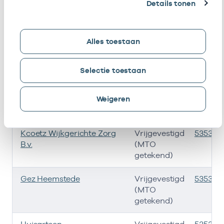
Details tonen
N.A.A. Troost & C.j.a.
Eigenaar
010527
Crielaard & G. Padt
Alles toestaan
Kcoetz Netwerk Ggz B.v.
Vrijgevestigd
535331
(MTO
getekend)
Selectie toestaan
Kcoetz Cvrm B.v. I.o.
Vrijgevestigd
535331
(MTO
Weigeren
getekend)
Kcoetz Wijkgerichte Zorg
Vrijgevestigd
535331
B.v.
(MTO
getekend)
Gez Heemstede
Vrijgevestigd
5353321
(MTO
getekend)