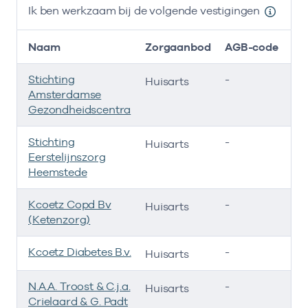
Ik ben werkzaam bij de volgende vestigingen
Naam
Zorgaanbod
AGB-code
Stichting
-
01
Huisarts
Amsterdamse
Gezondheidscentra
Stichting
-
03
Huisarts
Eerstelijnszorg
Heemstede
Kcoetz Copd Bv
-
01
Huisarts
(Ketenzorg)
Kcoetz Diabetes B.v.
-
01
Huisarts
N.A.A. Troost & C.j.a.
-
01
Huisarts
Crielaard & G. Padt