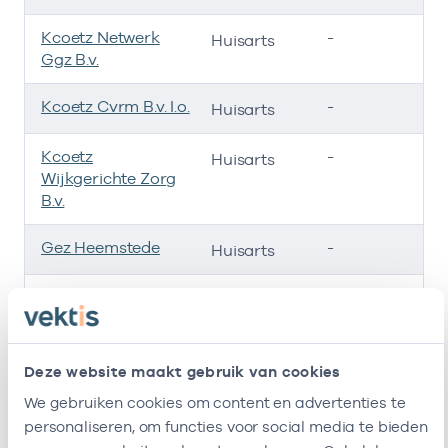
Kcoetz Netwerk
-
01
Huisarts
Ggz B.v.
Kcoetz Cvrm B.v. I.o.
-
01
Huisarts
Kcoetz
-
01
Huisarts
Wijkgerichte Zorg
B.v.
Gez Heemstede
-
01
Huisarts
Huisartsen
-
01
Huisarts
Cooperatie Zuid
Kennemerland
(Hczk)
Deze website maakt gebruik van cookies
Ik ben werkzaam bij de volgende vestigingen
We gebruiken cookies om content en advertenties te
personaliseren, om functies voor social media te bieden
Ik heb een arbeidsrelatie met