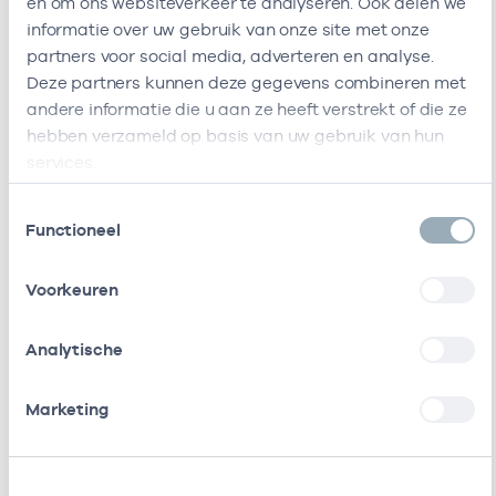
en om ons websiteverkeer te analyseren. Ook delen we
informatie over uw gebruik van onze site met onze
partners voor social media, adverteren en analyse.
Naam
Rol
AGB-co
Deze partners kunnen deze gegevens combineren met
andere informatie die u aan ze heeft verstrekt of die ze
Stichting Amsterdamse
Vrijgevestigd
535300
Gezondheidscentra
(MTO
hebben verzameld op basis van uw gebruik van hun
getekend)
services.
Stichting Eerstelijnszorg
Vrijgevestigd
535305
Toestemmingsselectie
Functioneel
Heemstede
(MTO
getekend)
Voorkeuren
Kcoetz Copd Bv
Vrijgevestigd
535304
(Ketenzorg)
(MTO
Analytische
getekend)
Marketing
Kcoetz Diabetes B.v
Vrijgevestigd
535302
(MTO
getekend)