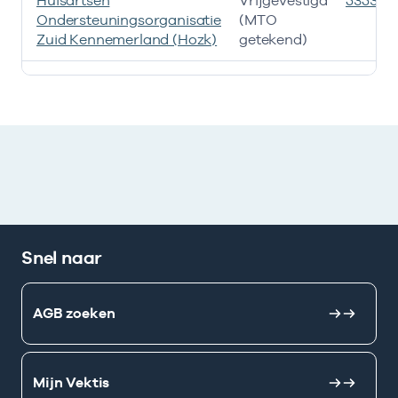
Huisartsen
Vrijgevestigd
535332
Ondersteuningsorganisatie
(MTO
Zuid Kennemerland (Hozk)
getekend)
Ik heb een arbeidsrelatie met
Snel naar
AGB zoeken
Mijn Vektis