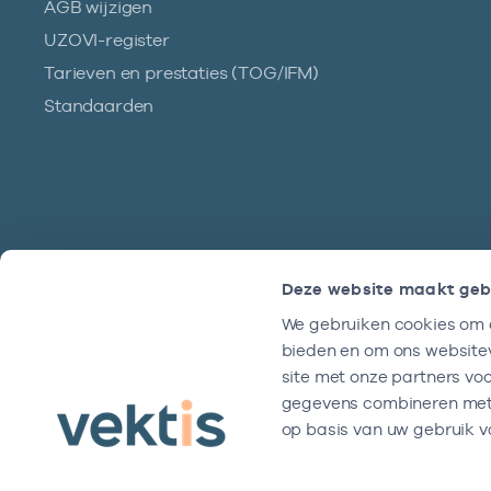
AGB wijzigen
UZOVI-register
Tarieven en prestaties (TOG/IFM)
Standaarden
Deze website maakt geb
We gebruiken cookies om c
Hulp?
bieden en om ons websitev
We zijn doordeweeks bereikbaar tussen
site met onze partners vo
9 en 17 uur.
gegevens combineren met a
op basis van uw gebruik v