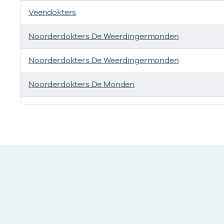
Veendokters
Noorderdokters De Weerdingermonden
Noorderdokters De Weerdingermonden
Noorderdokters De Monden
Ik heb een arbeidsrelatie met