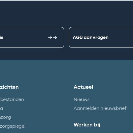
is
AGB aanvragen
nzichten
Actueel
abestanden
Nieuws
ma
Aanmelden nieuwsbrief
nzorg
Werken bij
orgspiegel