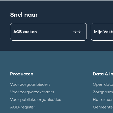
Snel naar
AGB zoeken
Mijn Vekt
Producten
Data & i
Voor zorgaanbieders
Open dat
Voor zorgverzekeraars
Zorgpris
Voor publieke organisaties
Huisartse
AGB-register
Gemeentez