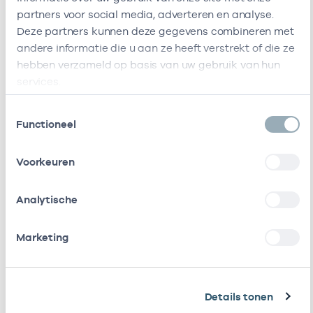
partners voor social media, adverteren en analyse.
Ik heb een arbeidsrelatie met
Deze partners kunnen deze gegevens combineren met
andere informatie die u aan ze heeft verstrekt of die ze
Naam
Rol
AGB-code
hebben verzameld op basis van uw gebruik van hun
services.
Stichting
Vrijgevestigd
53530042
0
Amsterdamse
(MTO
Toestemmingsselectie
Gezondheidscentra
getekend)
Functioneel
Stichting
Vrijgevestigd
53530330
Voorkeuren
Aemstelwijck (Gez)
(MTO
getekend)
Analytische
Huisartsenpraktijk
In loondienst
01050598
01
Aemstelwijck Bv
bij
Marketing
Ouderkerk
Cooperatie
Vrijgevestigd
53533251
0
Amstellandzorg
(MTO
Details tonen
U.a.
getekend)