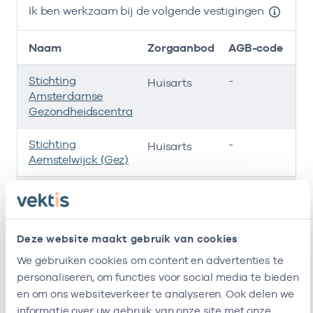
Ik ben werkzaam bij de volgende vestigingen
Naam
Zorgaanbod
AGB-code
Stichting
-
01
Huisarts
Amsterdamse
Gezondheidscentra
Stichting
-
0
Huisarts
Aemstelwijck (Gez)
Huisartsenpraktijk
-
01
Huisarts
Aemstelwijck Bv
Deze website maakt gebruik van cookies
Cooperatie
-
01
Huisarts
Amstellandzorg
We gebruiken cookies om content en advertenties te
U.a.
personaliseren, om functies voor social media te bieden
en om ons websiteverkeer te analyseren. Ook delen we
Ik ben werkzaam bij de volgende vestigingen
informatie over uw gebruik van onze site met onze