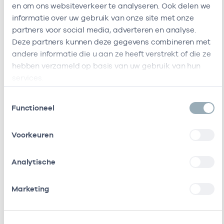
en om ons websiteverkeer te analyseren. Ook delen we
Ik ben werkzaam bij de volgende vestigingen
informatie over uw gebruik van onze site met onze
partners voor social media, adverteren en analyse.
Ik heb een arbeidsrelatie met
Deze partners kunnen deze gegevens combineren met
andere informatie die u aan ze heeft verstrekt of die ze
Naam
Rol
A
hebben verzameld op basis van uw gebruik van hun
services.
Diagis Zorggroep
In loondienst
5
Diemen/Duivendrecht/Betondorp
bij
Toestemmingsselectie
Functioneel
Stichting Gazo
Vrijgevestigd
5
Gezondheidscentra Amsterdam
(MTO
Voorkeuren
Zuidoost (Gez)
getekend)
Analytische
Stichting Amsterdamse
Vrijgevestigd
5
Gezondheidscentra
(MTO
Marketing
getekend)
Huisartsenpraktijk Bruinsel
Eigenaar
0