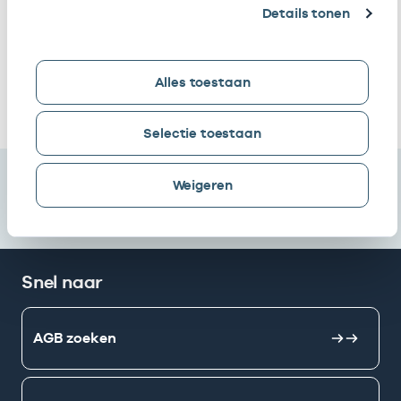
Details tonen
Regionale
Vrijgevestigd
5
Ondersteuningsorganisatie
(MTO
Zuidoost B.v.
getekend)
Alles toestaan
Ik heb een arbeidsrelatie met
Selectie toestaan
Weigeren
Snel naar
AGB zoeken