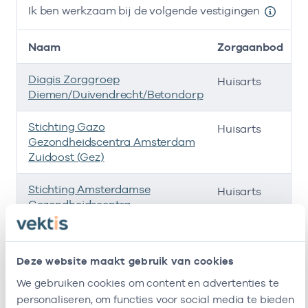
Ik ben werkzaam bij de volgende vestigingen
Naam
Zorgaanbod
A
Diagis Zorggroep
-
Huisarts
Diemen/Duivendrecht/Betondorp
Stichting Gazo
-
Huisarts
Gezondheidscentra Amsterdam
Zuidoost (Gez)
Stichting Amsterdamse
-
Huisarts
Gezondheidscentra
Huisartsenpraktijk Bruinsel
-
Huisarts
Deze website maakt gebruik van cookies
Regionale
-
Huisarts
We gebruiken cookies om content en advertenties te
Ondersteuningsorganisatie
personaliseren, om functies voor social media te bieden
Zuidoost B.v.