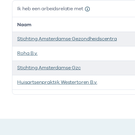
Ik heb een arbeidsrelatie met
Naam
Stichting Amsterdamse Gezondheidscentra
Roha B.v.
Stichting Amsterdamse Gzc
Huisartsenpraktijk Westertoren B.v.
Ik heb een arbeidsrelatie met