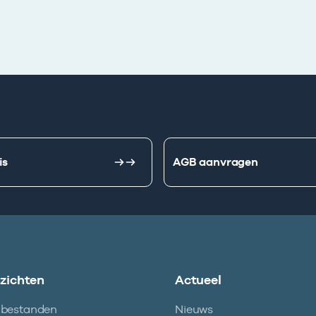
is
AGB aanvragen
nzichten
Actueel
abestanden
Nieuws