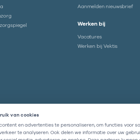
ma
Aanmelden nieuwsbrief
nzorg
Werken bij
orgspiegel
Vacatures
Werken bij Vektis
ruik van cookies
ontent en advertenties te personaliseren, om functies voor so
Nieuwsbrief
erkeer te analyseren. Ook delen we informatie over uw gebru
Altijd op de hoogte blijven van al onze
or social media, adverteren en analyse. Deze partners kunnen