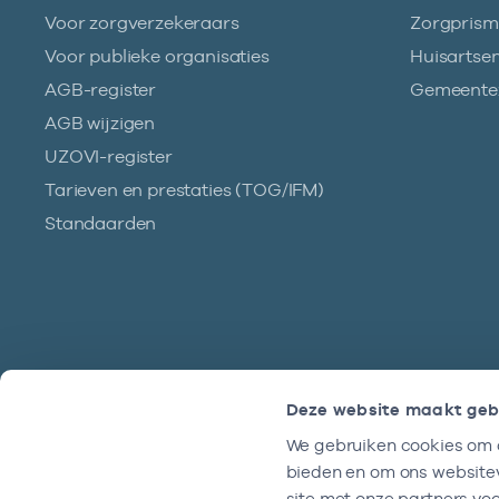
Voor zorgverzekeraars
Zorgpris
Voor publieke organisaties
Huisartse
AGB-register
Gemeentez
AGB wijzigen
UZOVI-register
Tarieven en prestaties (TOG/IFM)
Standaarden
Deze website maakt geb
We gebruiken cookies om c
Hulp?
bieden en om ons websitev
We zijn doordeweeks bereikbaar tussen
site met onze partners vo