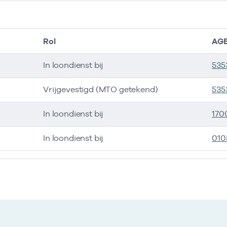
Rol
AGB
In loondienst bij
535
Vrijgevestigd (MTO getekend)
535
In loondienst bij
170
In loondienst bij
010