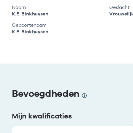
Naam
Geslacht
K.E. Binkhuysen
Vrouwelij
Geboortenaam
K.E. Binkhuysen
Bevoegdheden
Mijn kwalificaties