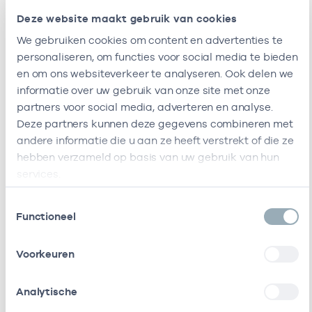
Huisartsenpraktijk
-
1
Huisarts
Deze website maakt gebruik van cookies
Zuidas
We gebruiken cookies om content en advertenties te
Ik ben werkzaam bij de volgende vestigingen
personaliseren, om functies voor social media te bieden
en om ons websiteverkeer te analyseren. Ook delen we
Ik heb een arbeidsrelatie met
informatie over uw gebruik van onze site met onze
partners voor social media, adverteren en analyse.
Deze partners kunnen deze gegevens combineren met
Naam
Rol
AGB-code
andere informatie die u aan ze heeft verstrekt of die ze
hebben verzameld op basis van uw gebruik van hun
Stichting
Vrijgevestigd
53530042
0
Amsterdamse
(MTO
services.
Gezondheidscentra
getekend)
Toestemmingsselectie
Functioneel
Cooperatie
Vrijgevestigd
53530073
0
Huisartsen
(MTO
Amsterdam Groot-
getekend)
Voorkeuren
Zuid
Analytische
Stichting
Waarnemer
21210036
01