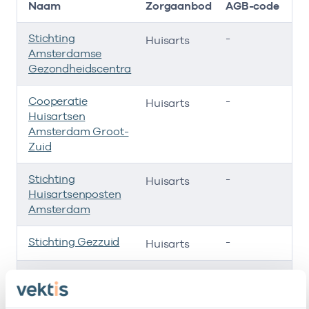
Naam
Zorgaanbod
AGB-code
Stichting
-
0
Huisarts
Amsterdamse
Gezondheidscentra
Cooperatie
-
0
Huisarts
Huisartsen
Amsterdam Groot-
Zuid
Stichting
-
01
Huisarts
Huisartsenposten
Amsterdam
Stichting Gezzuid
-
0
Huisarts
Huisarts
-
0
Huisarts
Jongebreur