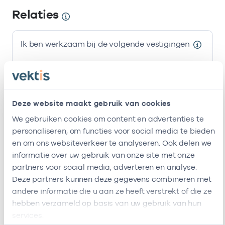
Relaties
Ik ben werkzaam bij de volgende vestigingen
Naam
Zorgaanbod
AGB-code
Stichting
-
Huisarts
Deze website maakt gebruik van cookies
Amsterdamse
Gezondheidscentra
We gebruiken cookies om content en advertenties te
personaliseren, om functies voor social media te bieden
Gezondheidscentrum
37054158
Huisarts
en om ons websiteverkeer te analyseren. Ook delen we
Helmersstraat
informatie over uw gebruik van onze site met onze
partners voor social media, adverteren en analyse.
Ik ben werkzaam bij de volgende vestigingen
Deze partners kunnen deze gegevens combineren met
andere informatie die u aan ze heeft verstrekt of die ze
Ik heb een arbeidsrelatie met
hebben verzameld op basis van uw gebruik van hun
services.
Naam
Rol
AGB-code