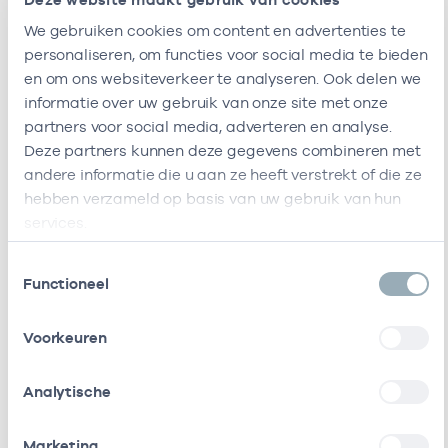
Regionale
-
Huisarts
We gebruiken cookies om content en advertenties te
Ondersteuningsorganisatie
personaliseren, om functies voor social media te bieden
Zuidoost B.v.
en om ons websiteverkeer te analyseren. Ook delen we
Ik ben werkzaam bij de volgende vestigingen
informatie over uw gebruik van onze site met onze
partners voor social media, adverteren en analyse.
Ik heb een arbeidsrelatie met
Deze partners kunnen deze gegevens combineren met
andere informatie die u aan ze heeft verstrekt of die ze
Naam
Rol
AGB-c
hebben verzameld op basis van uw gebruik van hun
services.
Stichting Gazo
Vrijgevestigd
53530
Gezondheidscentra
(MTO
Toestemmingsselectie
Functioneel
Amsterdam Zuidoost (Gez)
getekend)
Stichting Amsterdamse
Vrijgevestigd
53530
Voorkeuren
Gezondheidscentra
(MTO
getekend)
Analytische
Stichting
In loondienst
17000
Marketing
Gezondheidscentra
bij