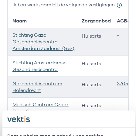
Ik ben werkzaam bij de volgende vestigingen
Naam
Zorgaanbod
AGB-co
Stichting Gazo
-
Huisarts
Gezondheidscentra
Amsterdam Zuidoost (Gez)
Stichting Amsterdamse
-
Huisarts
Gezondheidscentra
Gezondheidscentrum
3705415
Huisarts
Holendrecht
Medisch Centrum Czaar
-
Huisarts
Peter Ov
Hondsrugpark Gezond
3705877
Huisarts
Deze website maakt gebruik van cookies