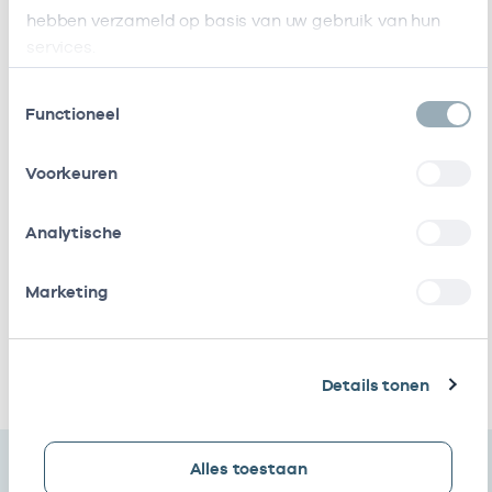
Naam
Rol
AGB-code
hebben verzameld op basis van uw gebruik van hun
services.
Stichting
Vrijgevestigd
53530042
Amsterdamse
(MTO
Toestemmingsselectie
Functioneel
Gezondheidscentra
getekend)
Roha B.v.
In loondienst
53530328
Voorkeuren
bij
Analytische
Besara En Geels
Eigenaar
01054583
Marketing
Gezondheidscentrum
Eigenaar
01009445
Besara Aan 'T Ij
Ik heb een arbeidsrelatie met
Details tonen
Alles toestaan