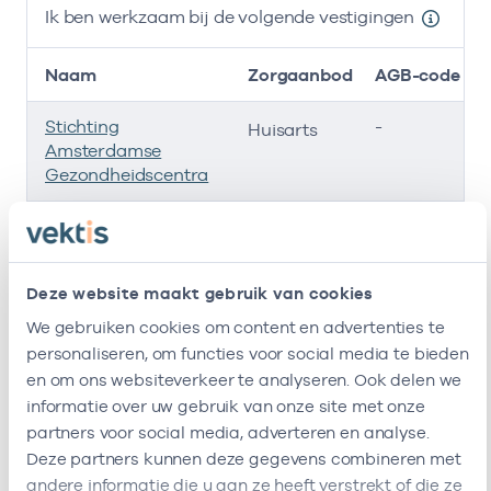
Ik ben werkzaam bij de volgende vestigingen
Naam
Zorgaanbod
AGB-code
Stichting
-
Huisarts
Amsterdamse
Gezondheidscentra
Roha B.v.
-
Huisarts
Besara En Geels
-
Huisarts
Deze website maakt gebruik van cookies
We gebruiken cookies om content en advertenties te
Gezondheidscentrum
-
Huisarts
personaliseren, om functies voor social media te bieden
Besara Aan 'T Ij
en om ons websiteverkeer te analyseren. Ook delen we
Ik ben werkzaam bij de volgende vestigingen
informatie over uw gebruik van onze site met onze
partners voor social media, adverteren en analyse.
Ik heb een arbeidsrelatie met
Deze partners kunnen deze gegevens combineren met
andere informatie die u aan ze heeft verstrekt of die ze