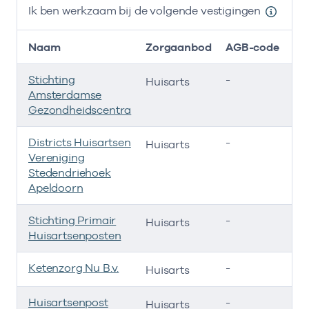
Ik ben werkzaam bij de volgende vestigingen
Naam
Zorgaanbod
AGB-code
Stichting
-
01
Huisarts
Amsterdamse
Gezondheidscentra
Districts Huisartsen
-
0
Huisarts
Vereniging
Stedendriehoek
Apeldoorn
Stichting Primair
-
0
Huisarts
Huisartsenposten
Ketenzorg Nu B.v.
-
0
Huisarts
Huisartsenpost
-
05
Huisarts