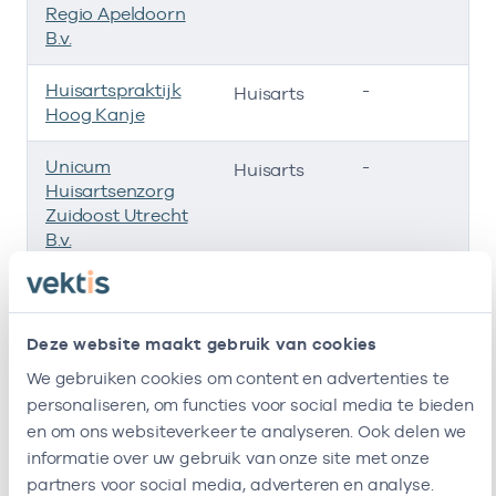
Regio Apeldoorn
B.v.
Huisartspraktijk
-
0
Huisarts
Hoog Kanje
Unicum
-
0
Huisarts
Huisartsenzorg
Zuidoost Utrecht
B.v.
Unicum
-
01
Huisarts
Huisartsenzorg
Deze website maakt gebruik van cookies
Hoog Kanje Zorg
-
01
Huisarts
We gebruiken cookies om content en advertenties te
B.v.
personaliseren, om functies voor social media te bieden
Ik ben werkzaam bij de volgende vestigingen
en om ons websiteverkeer te analyseren. Ook delen we
informatie over uw gebruik van onze site met onze
partners voor social media, adverteren en analyse.
Ik heb een arbeidsrelatie met