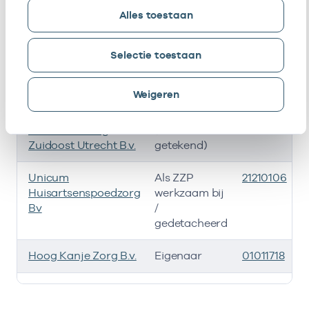
Huisartsenpost Regio
Vrijgevestigd
21210090
Alles toestaan
Apeldoorn B.v.
(MTO
getekend)
Selectie toestaan
Huisartspraktijk
Eigenaar
01008202
Hoog Kanje
Weigeren
Unicum
Vrijgevestigd
53533190
Huisartsenzorg
(MTO
Zuidoost Utrecht B.v.
getekend)
Unicum
Als ZZP
21210106
Huisartsenspoedzorg
werkzaam bij
Bv
/
gedetacheerd
Hoog Kanje Zorg B.v.
Eigenaar
01011718
Ik heb een arbeidsrelatie met