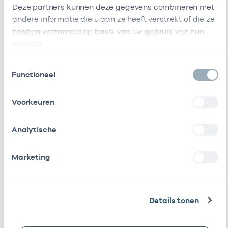
Deze partners kunnen deze gegevens combineren met
andere informatie die u aan ze heeft verstrekt of die ze
Naam
Rol
AGB-code
hebben verzameld op basis van uw gebruik van hun
services.
Stichting
Vrijgevestigd
53530042
Amsterdamse
(MTO
Toestemmingsselectie
Gezondheidscentra
getekend)
Functioneel
Districts Huisartsen
Waarnemer
21210002
Voorkeuren
Vereniging
Stedendriehoek
Apeldoorn
Analytische
Stichting Primair
Waarnemer
21210073
Marketing
Huisartsenposten
Ketenzorg Nu B.v.
Vrijgevestigd
53530211
(MTO
Details tonen
getekend)