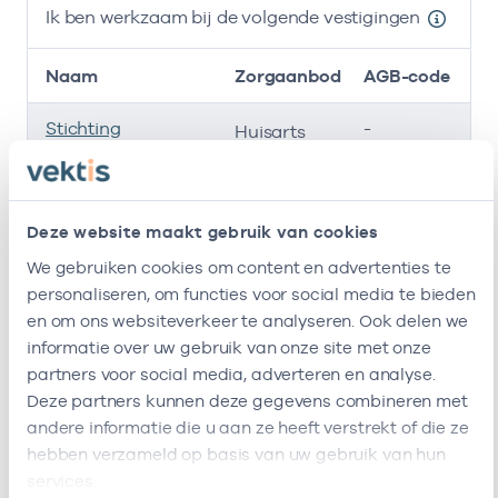
Ik ben werkzaam bij de volgende vestigingen
Naam
Zorgaanbod
AGB-code
Stichting
-
01
Huisarts
Amsterdamse
Gezondheidscentra
Roha B.v.
-
25
Deze website maakt gebruik van cookies
Huisarts
We gebruiken cookies om content en advertenties te
M. Baraya
-
01
Huisarts
personaliseren, om functies voor social media te bieden
en om ons websiteverkeer te analyseren. Ook delen we
Ik ben werkzaam bij de volgende vestigingen
informatie over uw gebruik van onze site met onze
partners voor social media, adverteren en analyse.
Ik heb een arbeidsrelatie met
Deze partners kunnen deze gegevens combineren met
andere informatie die u aan ze heeft verstrekt of die ze
Naam
Rol
AGB-code
hebben verzameld op basis van uw gebruik van hun
services.
Stichting
Vrijgevestigd
53530042
01