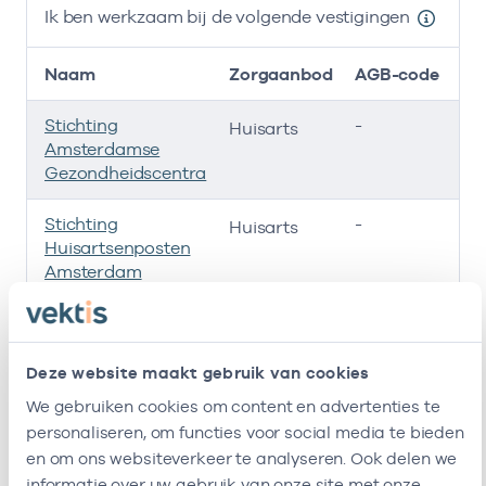
Ik ben werkzaam bij de volgende vestigingen
Naam
Zorgaanbod
AGB-code
Stichting
-
01
Huisarts
Amsterdamse
Gezondheidscentra
Stichting
-
01
Huisarts
Huisartsenposten
Amsterdam
Roha B.v.
-
01
Huisarts
Deze website maakt gebruik van cookies
Huisartsenpraktijk
-
01
Huisarts
Nijpels & Van
We gebruiken cookies om content en advertenties te
Drooge
personaliseren, om functies voor social media te bieden
en om ons websiteverkeer te analyseren. Ook delen we
Ik ben werkzaam bij de volgende vestigingen
informatie over uw gebruik van onze site met onze