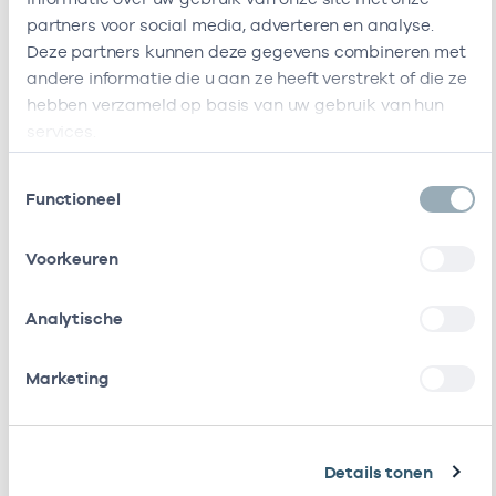
partners voor social media, adverteren en analyse.
Ik heb een arbeidsrelatie met
Deze partners kunnen deze gegevens combineren met
andere informatie die u aan ze heeft verstrekt of die ze
Naam
Rol
AGB-code
hebben verzameld op basis van uw gebruik van hun
services.
Stichting
Vrijgevestigd
53530042
01
Amsterdamse
(MTO
Toestemmingsselectie
Gezondheidscentra
getekend)
Functioneel
Stichting
Vrijgevestigd
21210036
01
Voorkeuren
Huisartsenposten
(MTO
Amsterdam
getekend)
Analytische
Roha B.v.
Vrijgevestigd
53530328
01
(MTO
Marketing
getekend)
Huisartsenpraktijk
Eigenaar
01058416
01
Nijpels & Van
Details tonen
Drooge