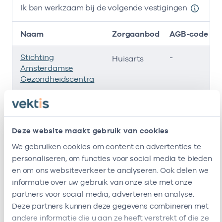
Ik ben werkzaam bij de volgende vestigingen
Naam
Zorgaanbod
AGB-code
Stichting
-
Huisarts
Amsterdamse
Gezondheidscentra
Gezondheidscentrum
37054158
Huisarts
Helmersstraat
Deze website maakt gebruik van cookies
Gezondheidscentrum
37058415
Huisarts
We gebruiken cookies om content en advertenties te
Pampuslaan
personaliseren, om functies voor social media te bieden
en om ons websiteverkeer te analyseren. Ook delen we
M.E. Midden
-
Huisarts
informatie over uw gebruik van onze site met onze
Ik ben werkzaam bij de volgende vestigingen
partners voor social media, adverteren en analyse.
Deze partners kunnen deze gegevens combineren met
Ik heb een arbeidsrelatie met
andere informatie die u aan ze heeft verstrekt of die ze