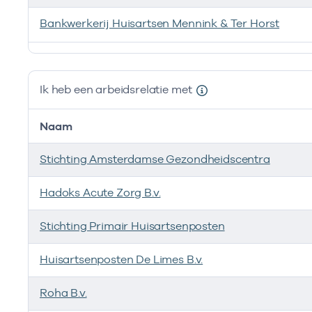
Bankwerkerij Huisartsen Mennink & Ter Horst
Ik ben werkzaam bij de volgende vestigingen
Ik heb een arbeidsrelatie met
Naam
Stichting Amsterdamse Gezondheidscentra
Hadoks Acute Zorg B.v.
Stichting Primair Huisartsenposten
Huisartsenposten De Limes B.v.
Roha B.v.