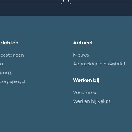
nzichten
Actueel
abestanden
Nieuws
ma
Aanmelden nieuwsbrief
nzorg
Werken bij
orgspiegel
Vacatures
Werken bij Vektis