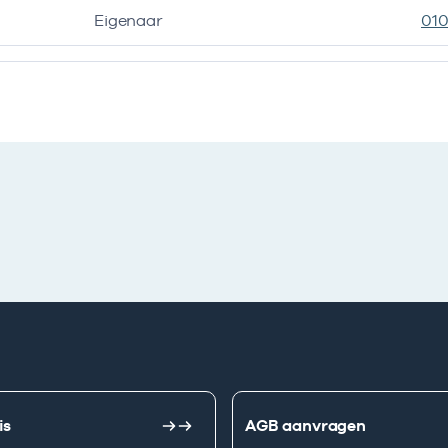
Eigenaar
010
is
AGB aanvragen