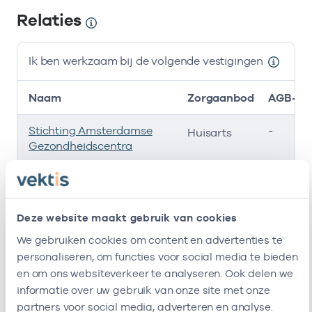
Relaties
Ik ben werkzaam bij de volgende vestigingen
Naam
Zorgaanbod
AGB-co
Stichting Amsterdamse
-
Huisarts
Gezondheidscentra
Gezondheidscentrum Gein
3705416
Huisarts
Hondsrugpark Gezond
3705877
Huisarts
Deze website maakt gebruik van cookies
We gebruiken cookies om content en advertenties te
Regionale
-
Huisarts
personaliseren, om functies voor social media te bieden
Ondersteuningsorganisatie
en om ons websiteverkeer te analyseren. Ook delen we
Zuidoost B.v.
informatie over uw gebruik van onze site met onze
Ik ben werkzaam bij de volgende vestigingen
partners voor social media, adverteren en analyse.