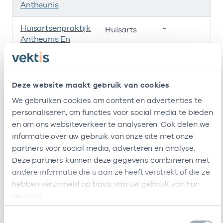
Antheunis
Huisartsenpraktijk
-
01
Huisarts
Antheunis En
Hijzen
Amstelland
-
2
Huisarts
Zorgpersoneel Bv
Deze website maakt gebruik van cookies
We gebruiken cookies om content en advertenties te
Ik ben werkzaam bij de volgende vestigingen
personaliseren, om functies voor social media te bieden
en om ons websiteverkeer te analyseren. Ook delen we
Ik heb een arbeidsrelatie met
informatie over uw gebruik van onze site met onze
partners voor social media, adverteren en analyse.
Naam
Rol
AGB-code
Deze partners kunnen deze gegevens combineren met
andere informatie die u aan ze heeft verstrekt of die ze
Stichting
Vrijgevestigd
53530042
0
hebben verzameld op basis van uw gebruik van hun
Amsterdamse
(MTO
services.
Gezondheidscentra
getekend)
Toestemmingsselectie
De Amstel
In loondienst
01058076