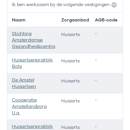
Ik ben werkzaam bij de volgende vestigingen
Naam
Zorgaanbod
AGB-code
Stichting
-
01
Huisarts
Amsterdamse
Gezondheidscentra
Huisartsenpraktijk
-
01
Huisarts
Bots
De Amstel
-
01
Huisarts
Huisartsen
Cooperatie
-
01
Huisarts
Amstellandzorg
U.a.
Huisartsenpraktijk
-
01
Huisarts