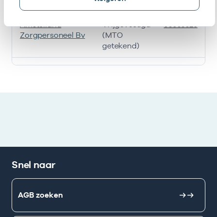
Hijzen
Amstelland
Vrijgevestigd
53533325
Zorgpersoneel Bv
(MTO
getekend)
Ik heb een arbeidsrelatie met
Snel naar
AGB zoeken