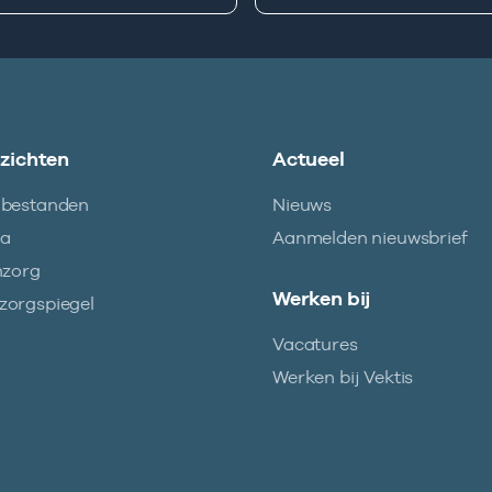
nzichten
Actueel
abestanden
Nieuws
ma
Aanmelden nieuwsbrief
nzorg
Werken bij
orgspiegel
Vacatures
Werken bij Vektis