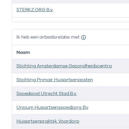
STERKZ.ORG B.v.
Ik ben werkzaam bij de volgende vestigingen
Ik heb een arbeidsrelatie met
Naam
Stichting Amsterdamse Gezondheidscentra
Stichting Primair Huisartsenposten
Spoedpost Utrecht Stad B.v.
Unicum Huisartsenspoedzorg Bv
Huisartsenpraktijk Voordorp