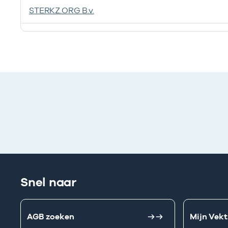
STERKZ.ORG B.v.
Ik heb een arbeidsrelatie met
Snel naar
AGB zoeken
Mijn Vekt