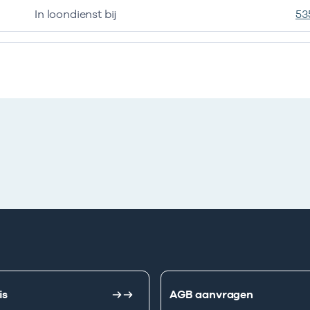
In loondienst bij
53
is
AGB aanvragen