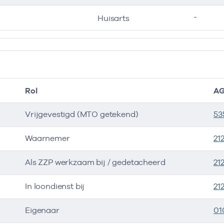
-
Huisarts
Rol
AG
Vrijgevestigd (MTO getekend)
53
Waarnemer
21
Als ZZP werkzaam bij / gedetacheerd
21
In loondienst bij
21
Eigenaar
01