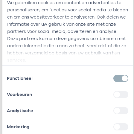
We gebruiken cookies om content en advertenties te
Ik ben werkzaam bij de volgende vestigingen
personaliseren, om functies voor social media te bieden
en om ons websiteverkeer te analyseren. Ook delen we
Ik heb een arbeidsrelatie met
informatie over uw gebruik van onze site met onze
partners voor social media, adverteren en analyse.
Deze partners kunnen deze gegevens combineren met
Naam
Rol
AGB-code
andere informatie die u aan ze heeft verstrekt of die ze
hebben verzameld op basis van uw gebruik van hun
Hzw Sez B.v.
Vrijgevestigd
53530008
01
(MTO
services.
getekend)
Toestemmingsselectie
Functioneel
Stichting
Vrijgevestigd
53530042
0
Amsterdamse
(MTO
Gezondheidscentra
getekend)
Voorkeuren
Cooperatie
Vrijgevestigd
53530073
01
Analytische
Huisartsen
(MTO
Amsterdam Groot-
getekend)
Marketing
Zuid