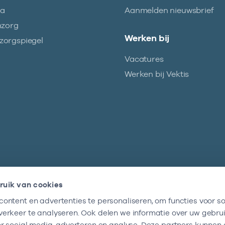
ma
Aanmelden nieuwsbrief
nzorg
Werken bij
orgspiegel
Vacatures
Werken bij Vektis
ruik van cookies
ontent en advertenties te personaliseren, om functies voor so
Nieuwsbrief
erkeer te analyseren. Ook delen we informatie over uw gebru
Altijd op de hoogte blijven van al onze
or social media, adverteren en analyse. Deze partners kunnen