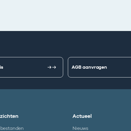
is
AGB aanvragen
nzichten
Actueel
abestanden
Nieuws