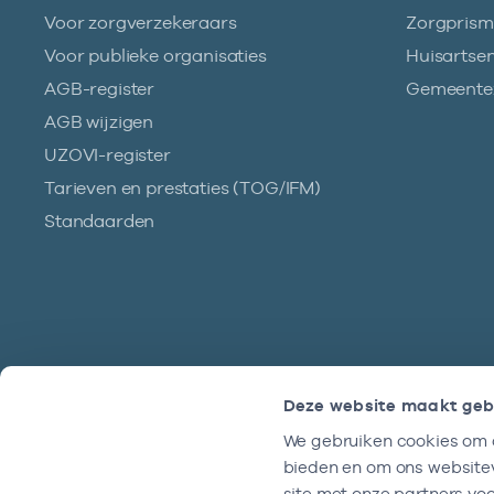
Voor zorgverzekeraars
Zorgpris
Voor publieke organisaties
Huisartse
AGB-register
Gemeentez
AGB wijzigen
UZOVI-register
Tarieven en prestaties (TOG/IFM)
Standaarden
Deze website maakt geb
We gebruiken cookies om c
Hulp?
bieden en om ons websitev
We zijn doordeweeks bereikbaar tussen
site met onze partners vo