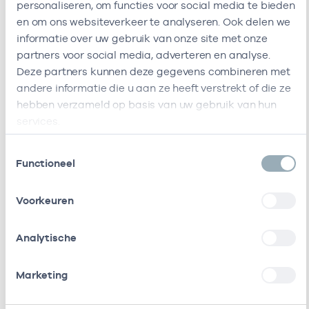
personaliseren, om functies voor social media te bieden
Ik ben werkzaam bij de volgende vestigingen
en om ons websiteverkeer te analyseren. Ook delen we
informatie over uw gebruik van onze site met onze
Ik heb een arbeidsrelatie met
partners voor social media, adverteren en analyse.
Deze partners kunnen deze gegevens combineren met
Naam
Rol
AGB-code
andere informatie die u aan ze heeft verstrekt of die ze
hebben verzameld op basis van uw gebruik van hun
Stichting
Vrijgevestigd
53530042
01
services.
Amsterdamse
(MTO
Gezondheidscentra
getekend)
Toestemmingsselectie
Functioneel
Zorggroep Zwolle
Vrijgevestigd
53530252
0
B.v.
(MTO
Voorkeuren
getekend)
Analytische
Medische Regio
Vrijgevestigd
21210081
0
Groep B.v. / Medrie
(MTO
getekend)
Marketing
Maatschap Boer &
Eigenaar
01058786
0