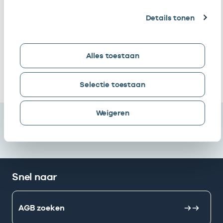
Boer-Werkhoven
Details tonen
Medische Regio
Vrijgevestigd
53533328
01
Groep B.v.
(MTO
getekend)
Alles toestaan
Ik heb een arbeidsrelatie met
Selectie toestaan
Weigeren
Snel naar
AGB zoeken