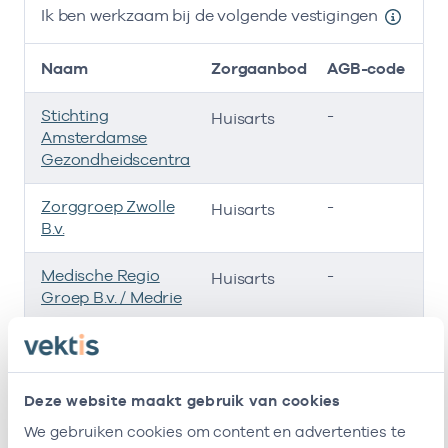
Ik ben werkzaam bij de volgende vestigingen
Naam
Zorgaanbod
AGB-code
Stichting
-
01
Huisarts
Amsterdamse
Gezondheidscentra
Zorggroep Zwolle
-
01
Huisarts
B.v.
Medische Regio
-
01
Huisarts
Groep B.v. / Medrie
Maatschap Boer &
-
01
Huisarts
Boer-Werkhoven
Deze website maakt gebruik van cookies
Medische Regio
-
01
Huisarts
We gebruiken cookies om content en advertenties te
Groep B.v.