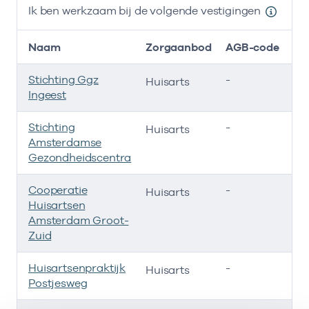
Ik ben werkzaam bij de volgende vestigingen
Naam
Zorgaanbod
AGB-code
Stichting Ggz
-
01
Huisarts
Ingeest
Stichting
-
01
Huisarts
Amsterdamse
Gezondheidscentra
Cooperatie
-
01
Huisarts
Huisartsen
Amsterdam Groot-
Zuid
Huisartsenpraktijk
-
01
Huisarts
Postjesweg