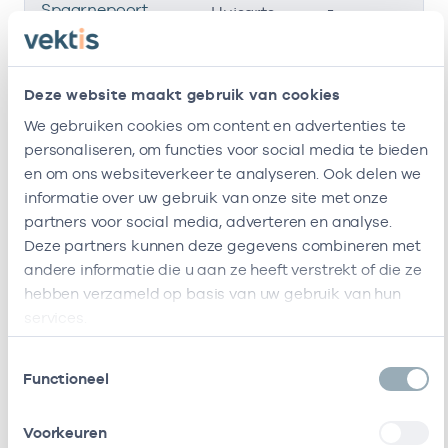
Spaarnepoort
-
01
Huisarts
Hoofddorp
Amstelmere
-
01
Huisarts
Deze website maakt gebruik van cookies
Amstelveen
We gebruiken cookies om content en advertenties te
Amsterdamse
-
01
personaliseren, om functies voor social media te bieden
Huisarts
Locaties
en om ons websiteverkeer te analyseren. Ook delen we
informatie over uw gebruik van onze site met onze
De Nieuwe Valerius
-
01
Huisarts
partners voor social media, adverteren en analyse.
Deze partners kunnen deze gegevens combineren met
Zuiderpoort
-
01
Huisarts
andere informatie die u aan ze heeft verstrekt of die ze
hebben verzameld op basis van uw gebruik van hun
Burgemeester
-
01
services.
Huisarts
Roellstraat
Toestemmingsselectie
Ik ben werkzaam bij de volgende vestigingen
Functioneel
Ik heb een arbeidsrelatie met
Voorkeuren