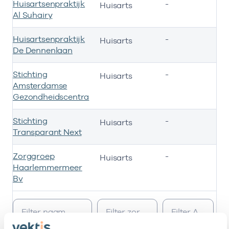
Huisartsenpraktijk
-
2
Huisarts
Al Suhairy
Huisartsenpraktijk
-
0
Huisarts
De Dennenlaan
Stichting
-
0
Huisarts
Amsterdamse
Gezondheidscentra
Stichting
-
0
Huisarts
Transparant Next
Zorggroep
-
0
Huisarts
Haarlemmermeer
Bv