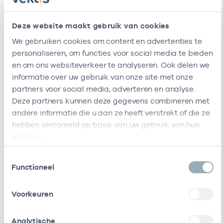
Ik ben werkzaam bij de volgende vestigingen
1
Deze website maakt gebruik van cookies
We gebruiken cookies om content en advertenties te
Ik heb een arbeidsrelatie met
personaliseren, om functies voor social media te bieden
en om ons websiteverkeer te analyseren. Ook delen we
resultaten weergeven
informatie over uw gebruik van onze site met onze
Zoeken:
partners voor social media, adverteren en analyse.
Deze partners kunnen deze gegevens combineren met
Naam
Rol
AGB-code
Star
andere informatie die u aan ze heeft verstrekt of die ze
hebben verzameld op basis van uw gebruik van hun
Huisartsenpost
Vrijgevestigd
21210075
01-
services.
Haarlemmermeer
(MTO
getekend)
Toestemmingsselectie
Functioneel
Dokterswacht
Vrijgevestigd
21210052
01-
Friesland B.v.
(MTO
Voorkeuren
getekend)
Analytische