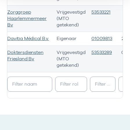
Zorggroep
Vrijgevestigd
53533221
01
Haarlemmermeer
(MTO
Bv
getekend)
Davitia Médical B.v.
Eigenaar
01009813
21-
Doktersdiensten
Vrijgevestigd
53533289
01-
Friesland Bv
(MTO
getekend)
Ik heb een arbeidsrelatie met