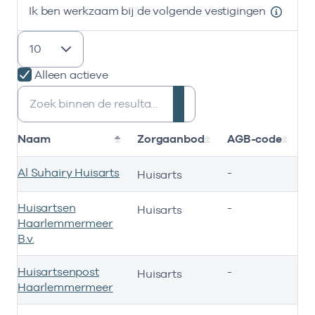
Ik ben werkzaam bij de volgende vestigingen
resultaten weergeven
Alleen actieve
Zoeken:
Naam
Zorgaanbod
AGB-code
S
Al Suhairy Huisarts
-
0
Huisarts
Huisartsen
-
0
Huisarts
Haarlemmermeer
B.v.
Huisartsenpost
-
0
Huisarts
Haarlemmermeer