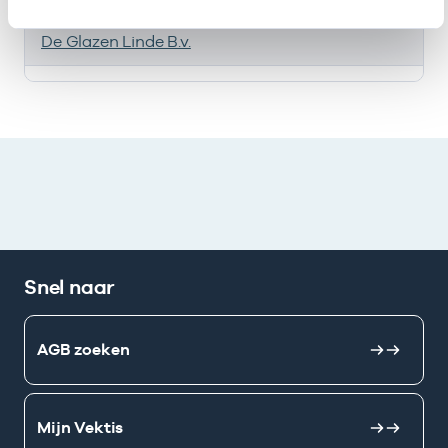
Huisartsenpraktijk
Eigenaar
01011742
1
De Glazen Linde B.v.
Ik heb een arbeidsrelatie met
Snel naar
AGB zoeken
Mijn Vektis