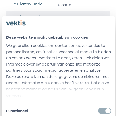
De Glazen Linde
-
01
Huisarts
De Glazen Linde
-
01
Huisarts
Hwf Integrale Zorg
-
01
Huisarts
B.v.
Deze website maakt gebruik van cookies
We gebruiken cookies om content en advertenties te
Huisartsenpraktijk
-
10
Huisarts
personaliseren, om functies voor social media te bieden
De Glazen Linde B.v.
en om ons websiteverkeer te analyseren. Ook delen we
Ik ben werkzaam bij de volgende vestigingen
informatie over uw gebruik van onze site met onze
partners voor social media, adverteren en analyse.
Ik heb een arbeidsrelatie met
Deze partners kunnen deze gegevens combineren met
andere informatie die u aan ze heeft verstrekt of die ze
Naam
Rol
AGB-code
hebben verzameld op basis van uw gebruik van hun
services.
Hwf Spoedzorg B.v.
Als ZZP
21210058
Toestemmingsselectie
werkzaam bij
Functioneel
/