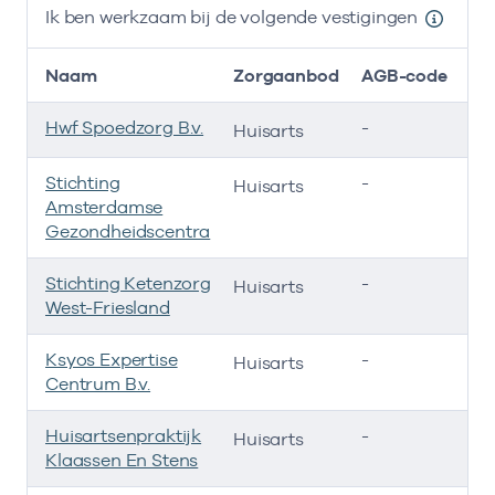
Ik ben werkzaam bij de volgende vestigingen
Naam
Zorgaanbod
AGB-code
Hwf Spoedzorg B.v.
-
0
Huisarts
Stichting
-
01
Huisarts
Amsterdamse
Gezondheidscentra
Stichting Ketenzorg
-
01
Huisarts
West-Friesland
Ksyos Expertise
-
01
Huisarts
Centrum B.v.
Huisartsenpraktijk
-
01
Huisarts
Klaassen En Stens