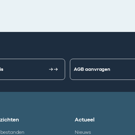
is
AGB aanvragen
nzichten
Actueel
abestanden
Nieuws