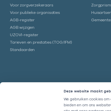
Voor zorgverzekeraars
Zorgpris
Voor publieke organisaties
Huisartse
AGB-register
Gemeentez
AGB wijzigen
UZOVI-register
Tarieven en prestaties (TOG/IFM)
Standaarden
Deze website maakt geb
We gebruiken cookies om c
Hulp?
bieden en om ons websitev
We zijn doordeweeks bereikbaar tussen
site met onze partners vo