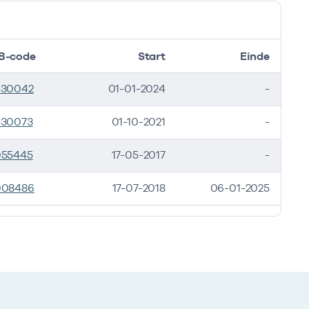
B-code
Start
Einde
530042
01-01-2024
-
530073
01-10-2021
-
055445
17-05-2017
-
008486
17-07-2018
06-01-2025