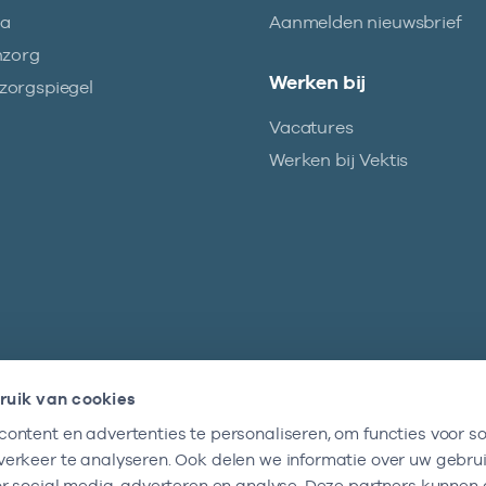
ma
Aanmelden nieuwsbrief
nzorg
Werken bij
orgspiegel
Vacatures
Werken bij Vektis
ruik van cookies
ontent en advertenties te personaliseren, om functies voor so
Nieuwsbrief
erkeer te analyseren. Ook delen we informatie over uw gebru
Altijd op de hoogte blijven van al onze
or social media, adverteren en analyse. Deze partners kunnen