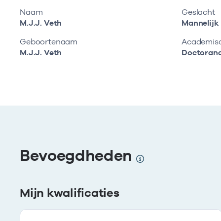
Naam
Geslacht
M.J.J. Veth
Mannelijk
Geboortenaam
Academisch
M.J.J. Veth
Doctoran
Bevoegdheden
Mijn kwalificaties