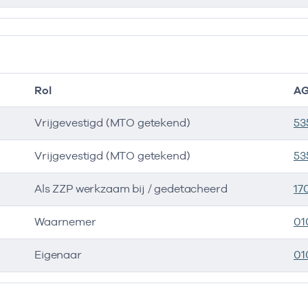
Rol
AG
Vrijgevestigd (MTO getekend)
53
Vrijgevestigd (MTO getekend)
53
Als ZZP werkzaam bij / gedetacheerd
17
Waarnemer
01
Eigenaar
01