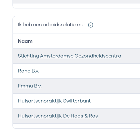
Ik ben werkzaam bij de volgende vestigingen
Ik heb een arbeidsrelatie met
Naam
Stichting Amsterdamse Gezondheidscentra
Roha B.v.
Fmmu B.v.
Huisartsenpraktijk Swifterbant
Huisartsenpraktijk De Haas & Ras
Ik heb een arbeidsrelatie met