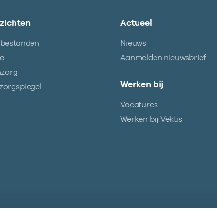
nzichten
Actueel
abestanden
Nieuws
ma
Aanmelden nieuwsbrief
nzorg
Werken bij
orgspiegel
Vacatures
Werken bij Vektis