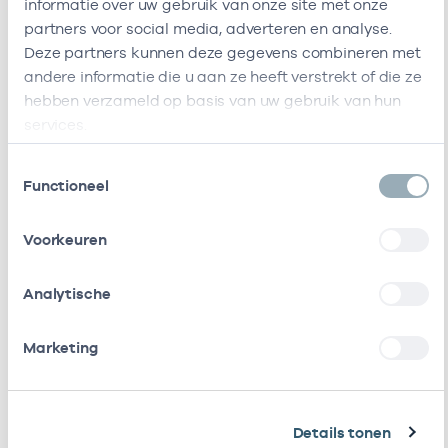
informatie over uw gebruik van onze site met onze
partners voor social media, adverteren en analyse.
Naam
Rol
AGB-code
Deze partners kunnen deze gegevens combineren met
andere informatie die u aan ze heeft verstrekt of die ze
Stichting
Vrijgevestigd
53530042
0
hebben verzameld op basis van uw gebruik van hun
Amsterdamse
(MTO
services.
Gezondheidscentra
getekend)
Toestemmingsselectie
Hadoks Acute Zorg
Vrijgevestigd
21210007
Functioneel
B.v.
(MTO
getekend)
Voorkeuren
Roha B.v.
Vrijgevestigd
53530328
0
Analytische
(MTO
getekend)
Marketing
Huisartsenpraktijk
Eigenaar
01008673
0
Plein 40-45
Details tonen
Huisartsenpraktijk
Eigenaar
01011657
04