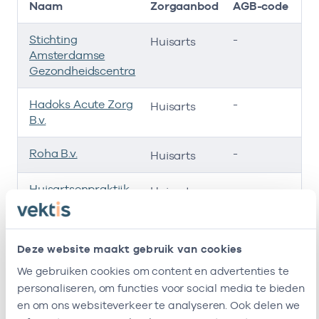
Naam
Zorgaanbod
AGB-code
Stichting
-
0
Huisarts
Amsterdamse
Gezondheidscentra
Hadoks Acute Zorg
-
0
Huisarts
B.v.
Roha B.v.
-
0
Huisarts
Huisartsenpraktijk
-
0
Huisarts
Plein 40-45
Huisartsenpraktijk
-
04
Huisarts
Deze website maakt gebruik van cookies
Plein 40-45 B.v.
We gebruiken cookies om content en advertenties te
Ik ben werkzaam bij de volgende vestigingen
personaliseren, om functies voor social media te bieden
en om ons websiteverkeer te analyseren. Ook delen we
Ik heb een arbeidsrelatie met