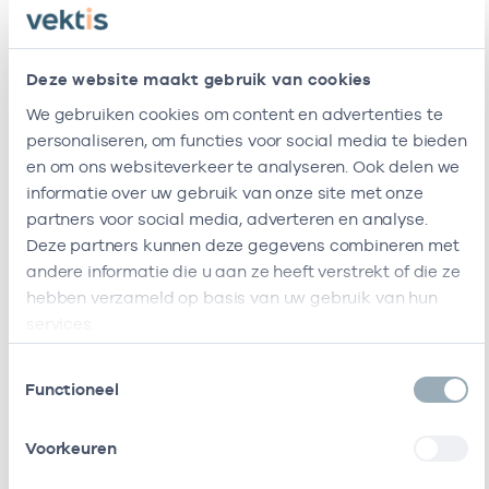
Newvliet Bv
-
24
Huisarts
Deze website maakt gebruik van cookies
Huisartsenpraktijk
-
24
Huisarts
We gebruiken cookies om content en advertenties te
Oranjelaan
personaliseren, om functies voor social media te bieden
Ik ben werkzaam bij de volgende vestigingen
en om ons websiteverkeer te analyseren. Ook delen we
informatie over uw gebruik van onze site met onze
Ik heb een arbeidsrelatie met
partners voor social media, adverteren en analyse.
Deze partners kunnen deze gegevens combineren met
Naam
Rol
AGB-code
andere informatie die u aan ze heeft verstrekt of die ze
hebben verzameld op basis van uw gebruik van hun
Stichting
Vrijgevestigd
53530042
01
services.
Amsterdamse
(MTO
Gezondheidscentra
getekend)
Toestemmingsselectie
Functioneel
B.V. Honk Ketenzorg
Vrijgevestigd
53530068
01
(MTO
Voorkeuren
getekend)