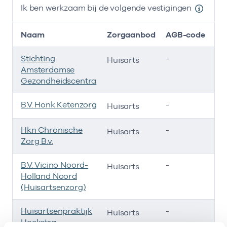
Ik ben werkzaam bij de volgende vestigingen
Naam
Zorgaanbod
AGB-code
Stichting
-
01
Huisarts
Amsterdamse
Gezondheidscentra
B.V. Honk Ketenzorg
-
01
Huisarts
Hkn Chronische
-
01
Huisarts
Zorg B.v.
B.V. Vicino Noord-
-
01
Huisarts
Holland Noord
(Huisartsenzorg)
Huisartsenpraktijk
-
20
Huisarts
Hoekstra