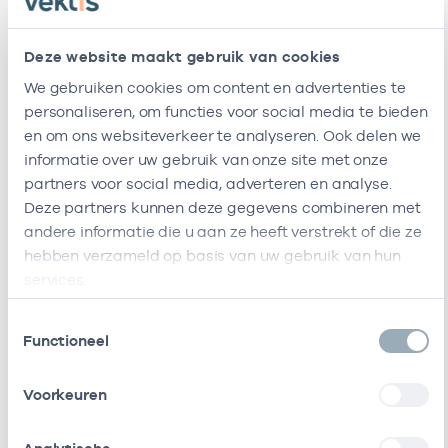
Amstellandzorg U.a.
Deze website maakt gebruik van cookies
Amstelland
-
Huisarts
Zorgpersoneel Bv
We gebruiken cookies om content en advertenties te
personaliseren, om functies voor social media te bieden
Ik ben werkzaam bij de volgende vestigingen
en om ons websiteverkeer te analyseren. Ook delen we
informatie over uw gebruik van onze site met onze
Ik heb een arbeidsrelatie met
partners voor social media, adverteren en analyse.
Deze partners kunnen deze gegevens combineren met
Naam
Rol
AGB-code
andere informatie die u aan ze heeft verstrekt of die ze
hebben verzameld op basis van uw gebruik van hun
Stichting
Vrijgevestigd
53530042
services.
Amsterdamse
(MTO
Gezondheidscentra
getekend)
Toestemmingsselectie
Functioneel
Stichting
Vrijgevestigd
53530495
Gezondheidscentrum
(MTO
Voorkeuren
Marne
getekend)
Amstelland Zorg Bv
Vrijgevestigd
53533128