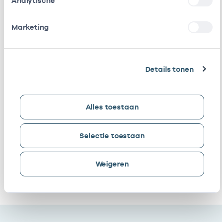
Analytische
(MTO
getekend)
Marketing
Huisartsenpraktijk
Eigenaar
01008046
Frakking & Tjin-A-
Ton
Details tonen
Cooperatie
Vrijgevestigd
53533251
Amstellandzorg U.a.
(MTO
Alles toestaan
getekend)
Amstelland
Vrijgevestigd
53533325
Selectie toestaan
Zorgpersoneel Bv
(MTO
getekend)
Weigeren
Ik heb een arbeidsrelatie met