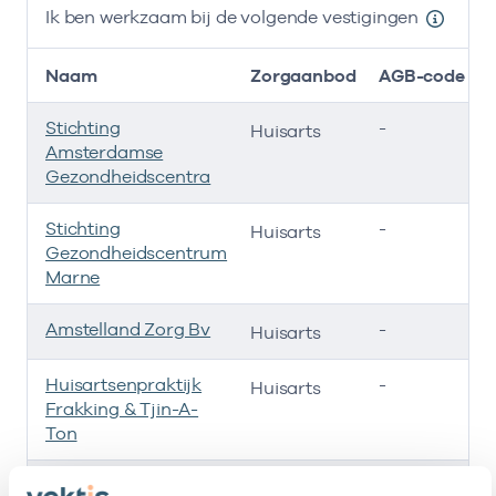
Ik ben werkzaam bij de volgende vestigingen
Naam
Zorgaanbod
AGB-code
Stichting
-
Huisarts
Amsterdamse
Gezondheidscentra
Stichting
-
Huisarts
Gezondheidscentrum
Marne
Amstelland Zorg Bv
-
Huisarts
Huisartsenpraktijk
-
Huisarts
Frakking & Tjin-A-
Ton
Cooperatie
-
Huisarts