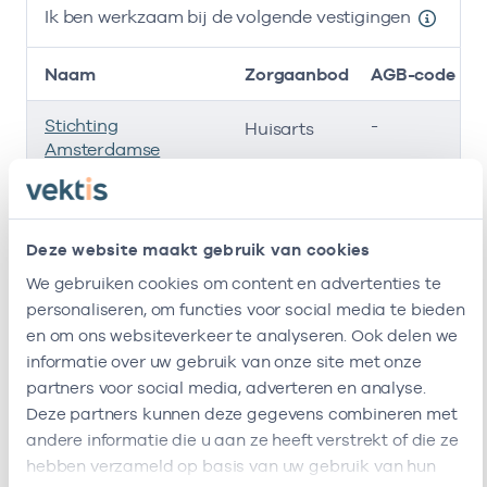
Ik ben werkzaam bij de volgende vestigingen
Naam
Zorgaanbod
AGB-code
Stichting
-
0
Huisarts
Amsterdamse
Gezondheidscentra
Roha B.v.
-
Huisarts
Deze website maakt gebruik van cookies
Huisartsenpraktijk
-
Huisarts
We gebruiken cookies om content en advertenties te
Spaarndammerbuurt
personaliseren, om functies voor social media te bieden
en om ons websiteverkeer te analyseren. Ook delen we
Ik ben werkzaam bij de volgende vestigingen
informatie over uw gebruik van onze site met onze
partners voor social media, adverteren en analyse.
Ik heb een arbeidsrelatie met
Deze partners kunnen deze gegevens combineren met
andere informatie die u aan ze heeft verstrekt of die ze
Naam
Rol
AGB-code
hebben verzameld op basis van uw gebruik van hun