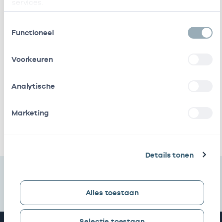
services.
Stichting
Vrijgevestigd
53530042
Amsterdamse
(MTO
Toestemmingsselectie
Gezondheidscentra
getekend)
Functioneel
Roha B.v.
Vrijgevestigd
53530328
Voorkeuren
(MTO
getekend)
Analytische
Huisartsenpraktijk
Eigenaar
01050397
Spaarndammerbuurt
Marketing
Ik heb een arbeidsrelatie met
Details tonen
Alles toestaan
Selectie toestaan