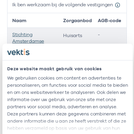
Ik ben werkzaam bij de volgende vestigingen
Naam
Zorgaanbod
AGB-code
Stichting
-
01
Huisarts
Amsterdamse
Gezondheidscentra
Roha B.v.
-
0
Huisarts
Deze website maakt gebruik van cookies
Buitenhof
01057200
20
Huisarts
We gebruiken cookies om content en advertenties te
Huisartsenpraktijk
personaliseren, om functies voor social media te bieden
en om ons websiteverkeer te analyseren. Ook delen we
Ik ben werkzaam bij de volgende vestigingen
informatie over uw gebruik van onze site met onze
partners voor social media, adverteren en analyse.
Ik heb een arbeidsrelatie met
Deze partners kunnen deze gegevens combineren met
andere informatie die u aan ze heeft verstrekt of die ze
Naam
Rol
AGB-code
hebben verzameld op basis van uw gebruik van hun