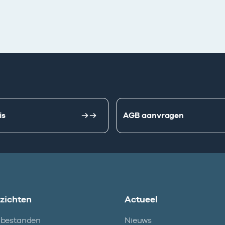
is
AGB aanvragen
nzichten
Actueel
abestanden
Nieuws