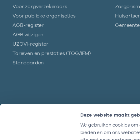
Voor zorgverzekeraars
Zorgpris
Voor publieke organisaties
Huisartse
AGB-register
Gemeentez
AGB wijzigen
UZOVI-register
Tarieven en prestaties (TOG/IFM)
Standaarden
Deze website maakt geb
We gebruiken cookies om c
Hulp?
bieden en om ons websitev
We zijn doordeweeks bereikbaar tussen
site met onze partners vo