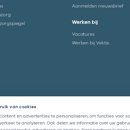
ma
Aanmelden nieuwsbrief
nzorg
Werken bij
orgspiegel
Vacatures
Werken bij Vektis
ruik van cookies
ontent en advertenties te personaliseren, om functies voor so
Nieuwsbrief
erkeer te analyseren. Ook delen we informatie over uw gebru
Altijd op de hoogte blijven van al onze
or social media, adverteren en analyse. Deze partners kunnen