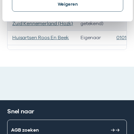
Weigeren
Huisartsen
Vrijgevestigd
535332
Ondersteuningsorganisatie
(MTO
Zuid Kennemerland (Hozk)
getekend)
Huisartsen Roos En Beek
Eigenaar
010106
Ik heb een arbeidsrelatie met
Snel naar
AGB zoeken