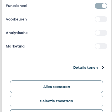
getekend)
Toestemmingsselectie
Functioneel
Kcoetz Copd Bv
Vrijgevestigd
535304
(Ketenzorg)
(MTO
Voorkeuren
getekend)
Analytische
Kcoetz Diabetes B.v
Vrijgevestigd
535302
(MTO
getekend)
Marketing
Kcoetz Cvrm B.v. I.o.
Vrijgevestigd
535331
(MTO
Details tonen
getekend)
Kcoetz Wijkgerichte Zorg
Vrijgevestigd
535331
B.v.
(MTO
Alles toestaan
getekend)
Selectie toestaan
Huisartsenpraktijk Roos En
Eigenaar
010087
Beek