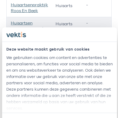
Huisartsenpraktijk
-
01
Huisarts
Roos En Beek
Huisartsen
-
01
Huisarts
Cooperatie Zuid
Kennemerland
(Hczk)
Deze website maakt gebruik van cookies
Huisartsen Roos En
-
01
Huisarts
We gebruiken cookies om content en advertenties te
Beek
personaliseren, om functies voor social media te bieden
Ik ben werkzaam bij de volgende vestigingen
en om ons websiteverkeer te analyseren. Ook delen we
informatie over uw gebruik van onze site met onze
Ik heb een arbeidsrelatie met
partners voor social media, adverteren en analyse.
Deze partners kunnen deze gegevens combineren met
Naam
Rol
AGB-co
andere informatie die u aan ze heeft verstrekt of die ze
hebben verzameld op basis van uw gebruik van hun
Stichting Amsterdamse
Vrijgevestigd
535300
services.
Gezondheidscentra
(MTO