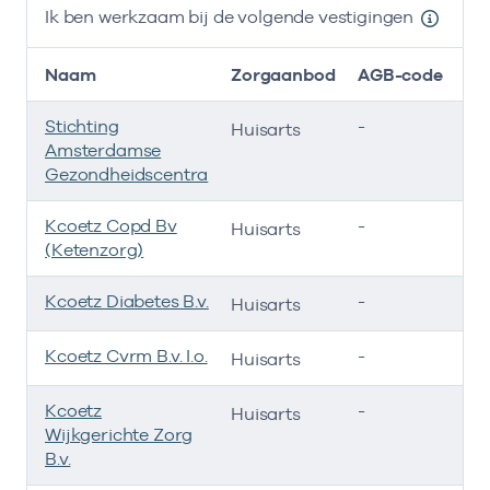
Ik ben werkzaam bij de volgende vestigingen
Naam
Zorgaanbod
AGB-code
Stichting
-
01
Huisarts
Amsterdamse
Gezondheidscentra
Kcoetz Copd Bv
-
01
Huisarts
(Ketenzorg)
Kcoetz Diabetes B.v.
-
01
Huisarts
Kcoetz Cvrm B.v. I.o.
-
01
Huisarts
Kcoetz
-
01
Huisarts
Wijkgerichte Zorg
B.v.