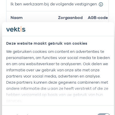
Ik ben werkzaam bij de volgende vestigingen
Naam
Zorgaanbod
AGB-code
Stichting
-
Huisarts
Amsterdamse
Gezondheidscentra
Deze website maakt gebruik van cookies
We gebruiken cookies om content en advertenties te
Gezondheidscentrum
37054158
Huisarts
personaliseren, om functies voor social media te bieden
Helmersstraat
en om ons websiteverkeer te analyseren. Ook delen we
Ik ben werkzaam bij de volgende vestigingen
informatie over uw gebruik van onze site met onze
partners voor social media, adverteren en analyse.
Ik heb een arbeidsrelatie met
Deze partners kunnen deze gegevens combineren met
andere informatie die u aan ze heeft verstrekt of die ze
Naam
Rol
AGB-code
hebben verzameld op basis van uw gebruik van hun
services.
Stichting
In
53530042
01-1
Amsterdamse
loondienst
Toestemmingsselectie