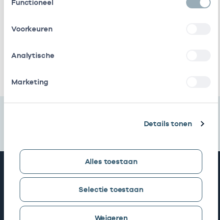
Functioneel
Gezondheidscentra
bij
Stichting
In
17000129
01-1
Voorkeuren
Amsterdamse Gzc
loondienst
bij
Analytische
Ik heb een arbeidsrelatie met
Marketing
Details tonen
Alles toestaan
Snel naar
Selectie toestaan
AGB zoeken
Weigeren